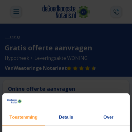
← Terug
Gratis offerte aanvragen
Hypotheek + Leveringsakte WONING
VanWaateringe Notariaat
Online offerte aanvragen
Deze notaris biedt momenteel niet de mogelijkheid online
een offerte aan te vragen.
Toestemming
Details
Over
Vergelijk en bespaar
1