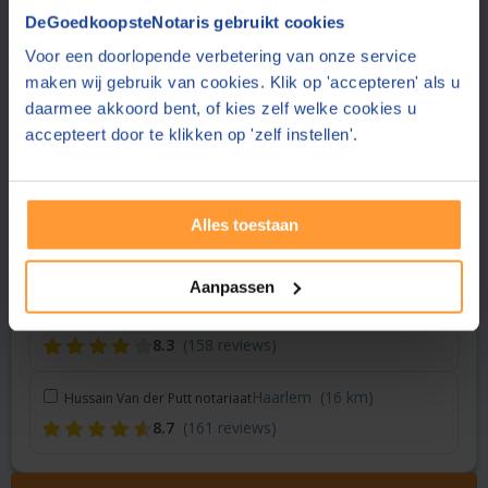
Vraag een offerte aan bij een andere notaris in de buurt
DeGoedkoopsteNotaris gebruikt cookies
Voor een doorlopende verbetering van onze service
Amsterdam
(3 km)
Dudok van Heel Notariaat
maken wij gebruik van cookies. Klik op 'accepteren' als u
8.9
(28 reviews)
daarmee akkoord bent, of kies zelf welke cookies u
accepteert door te klikken op 'zelf instellen'.
Amsterdam
(4 km)
Notariskantoor Van Ligten
8.0
(401 reviews)
Alles toestaan
Hoofddorp
(15 km)
De Boer Advies & Notariaat
8.5
(159 reviews)
Aanpassen
Hoofddorp
(15 km)
Gopisingh Van Os Notarissen
8.3
(158 reviews)
Haarlem
(16 km)
Hussain Van der Putt notariaat
8.7
(161 reviews)