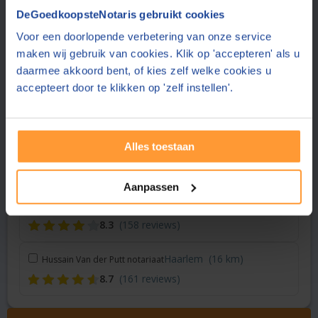
Vraag een offerte aan bij een andere notaris in de buurt
DeGoedkoopsteNotaris gebruikt cookies
Voor een doorlopende verbetering van onze service
Amsterdam
(3 km)
Dudok van Heel Notariaat
maken wij gebruik van cookies. Klik op 'accepteren' als u
8.9
(28 reviews)
daarmee akkoord bent, of kies zelf welke cookies u
accepteert door te klikken op 'zelf instellen'.
Amsterdam
(4 km)
Notariskantoor Van Ligten
8.0
(401 reviews)
Alles toestaan
Hoofddorp
(15 km)
De Boer Advies & Notariaat
8.5
(159 reviews)
Aanpassen
Hoofddorp
(15 km)
Gopisingh Van Os Notarissen
8.3
(158 reviews)
Haarlem
(16 km)
Hussain Van der Putt notariaat
8.7
(161 reviews)