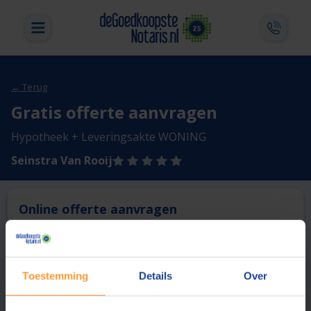
← Terug
Gratis offerte aanvragen
Hypotheek + Leveringsakte WONING
Seinstra Van Rooij
Online offerte aanvragen
Deze notaris biedt momenteel niet de mogelijkheid online
een offerte aan te vragen.
Toestemming
Details
Over
Vergelijk en bespaar
1