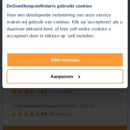
Vraag een offerte aan bij een andere notaris in de buurt
DeGoedkoopsteNotaris gebruikt cookies
Voor een doorlopende verbetering van onze service
Amsterdam
(4 km)
Notariskantoor Van Ligten
maken wij gebruik van cookies. Klik op 'accepteren' als u
8.0
(401 reviews)
daarmee akkoord bent, of kies zelf welke cookies u
accepteert door te klikken op 'zelf instellen'.
Hoofddorp
(15 km)
De Boer Advies & Notariaat
8.5
(159 reviews)
Alles toestaan
Hoofddorp
(15 km)
Gopisingh Van Os Notarissen
8.3
(158 reviews)
Aanpassen
Heemskerk
(22 km)
Notariskantoor Lautenbach
8.3
(764 reviews)
IJmuiden
(22 km)
Roeda Netwerk Notarissen
8.8
(25 reviews)