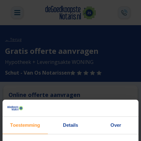
← Terug
Gratis offerte aanvragen
Hypotheek + Leveringsakte WONING
Schut - Van Os Notarissen
Online offerte aanvragen
Deze notaris biedt momenteel niet de mogelijkheid online
een offerte aan te vragen.
Toestemming
Details
Over
Vergelijk en bespaar
1