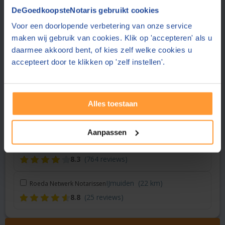
Vraag een offerte aan bij een andere notaris in de buurt
DeGoedkoopsteNotaris gebruikt cookies
Voor een doorlopende verbetering van onze service
Amsterdam
(3 km)
Dudok van Heel Notariaat
maken wij gebruik van cookies. Klik op 'accepteren' als u
8.9
(28 reviews)
daarmee akkoord bent, of kies zelf welke cookies u
accepteert door te klikken op 'zelf instellen'.
Amsterdam
(4 km)
Notariskantoor Van Ligten
8.0
(401 reviews)
Alles toestaan
Hoofddorp
(15 km)
De Boer Advies & Notariaat
8.5
(159 reviews)
Aanpassen
Heemskerk
(22 km)
Notariskantoor Lautenbach
8.3
(764 reviews)
IJmuiden
(22 km)
Roeda Netwerk Notarissen
8.8
(25 reviews)