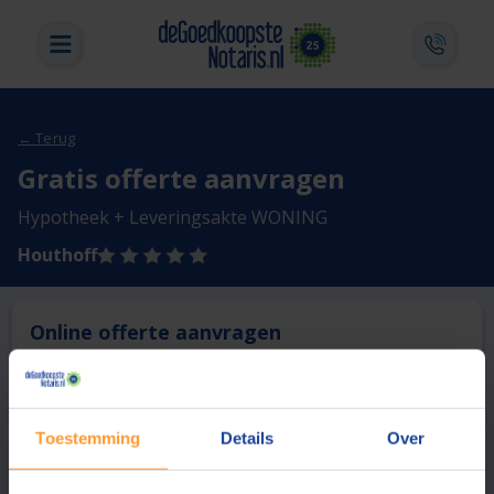
← Terug
Gratis offerte aanvragen
Hypotheek + Leveringsakte WONING
Houthoff
Online offerte aanvragen
Deze notaris biedt momenteel niet de mogelijkheid online
een offerte aan te vragen.
Toestemming
Details
Over
Vergelijk en bespaar
1