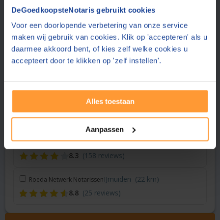
Vraag een offerte aan bij een andere notaris in de buurt
DeGoedkoopsteNotaris gebruikt cookies
Voor een doorlopende verbetering van onze service
Amsterdam
(3 km)
Dudok van Heel Notariaat
maken wij gebruik van cookies. Klik op 'accepteren' als u
8.9
(28 reviews)
daarmee akkoord bent, of kies zelf welke cookies u
accepteert door te klikken op 'zelf instellen'.
Amsterdam
(4 km)
Notariskantoor Van Ligten
8.0
(401 reviews)
Alles toestaan
Hoofddorp
(15 km)
De Boer Advies & Notariaat
8.5
(159 reviews)
Aanpassen
Hoofddorp
(15 km)
Gopisingh Van Os Notarissen
8.3
(158 reviews)
IJmuiden
(22 km)
Roeda Netwerk Notarissen
8.8
(25 reviews)