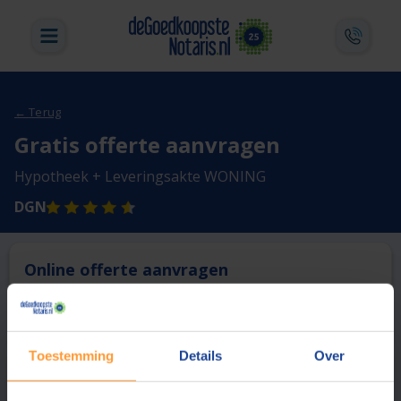
← Terug
Gratis offerte aanvragen
Hypotheek + Leveringsakte WONING
DGN
Online offerte aanvragen
Deze notaris biedt momenteel niet de mogelijkheid online
een offerte aan te vragen.
Toestemming
Details
Over
Vergelijk en bespaar
1