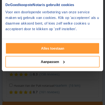
Vraag een offerte aan bij een andere notaris in de buurt
DeGoedkoopsteNotaris gebruikt cookies
Voor een doorlopende verbetering van onze service
Amsterdam
(3 km)
Dudok van Heel Notariaat
maken wij gebruik van cookies. Klik op 'accepteren' als u
8.9
(28 reviews)
daarmee akkoord bent, of kies zelf welke cookies u
accepteert door te klikken op 'zelf instellen'.
Amsterdam
(4 km)
Notariskantoor Van Ligten
8.0
(401 reviews)
Alles toestaan
Hoofddorp
(15 km)
De Boer Advies & Notariaat
8.5
(159 reviews)
Aanpassen
Hoofddorp
(15 km)
Gopisingh Van Os Notarissen
8.3
(158 reviews)
Haarlem
(16 km)
Hussain Van der Putt notariaat
8.7
(161 reviews)