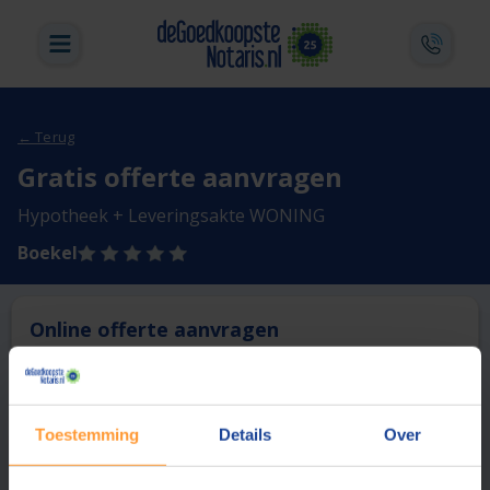
← Terug
Gratis offerte aanvragen
Hypotheek + Leveringsakte WONING
Boekel
Online offerte aanvragen
Deze notaris biedt momenteel niet de mogelijkheid online
een offerte aan te vragen.
Toestemming
Details
Over
Vergelijk en bespaar
1