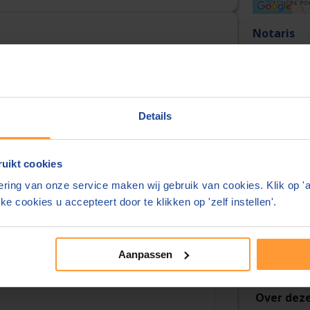
Notaris
mw. mr. Mo
Openingst
urt
Maandag t/
Details
Kantoorin
Adres:
uikt cookies
ring van onze service maken wij gebruik van cookies. Klik op '
ke cookies u accepteert door te klikken op 'zelf instellen'.
Actief sind
Notarieel 
Aanpassen
Over deze