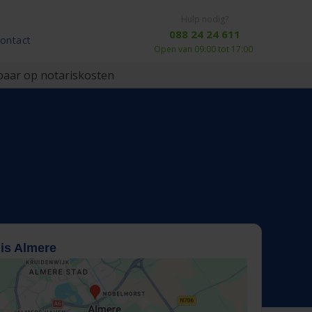
Hulp nodig?
088 24 24 611
ontact
Open van 09:00 tot 17:00
aar op notariskosten
is Almere