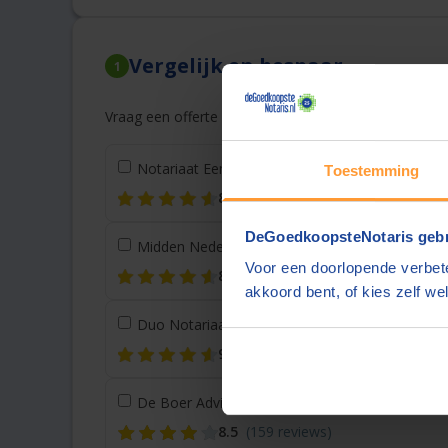
Vergelijk en bespaar
1
Vraag een offerte aan bij een andere notaris in de bu
Notariaat Eemmeer
Bunschoten
(18 km)
Toestemming
8.7
(216 reviews)
DeGoedkoopsteNotaris gebr
Midden Nederland Notariaat
Lelystad
(22 km)
Voor een doorlopende verbete
8.9
(62 reviews)
akkoord bent, of kies zelf wel
Duo Notariaat
Utrecht
(35 km)
9.2
(138 reviews)
De Boer Advies & Notariaat
Hoofddorp
(36 km)
8.5
(159 reviews)