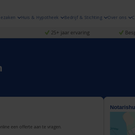
iezaken
Huis & Hypotheek
Bedrijf & Stichting
Over ons
C
25+ jaar ervaring
Besp
n
Notarishu
line een offerte aan te vragen.