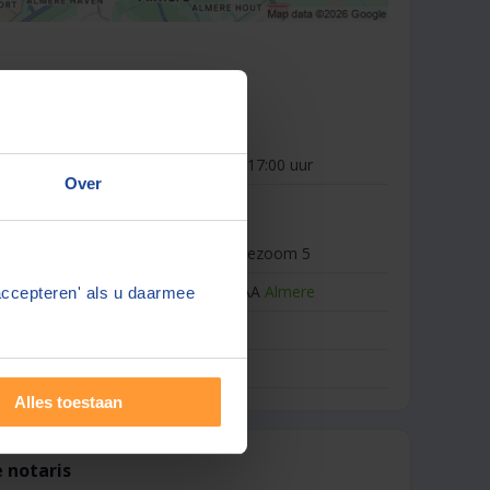
erahoe
ijden
m vrijdag:
09:00 - 17:00 uur
Over
formatie
Veluwezoom 5
1327AA
Almere
accepteren' als u daarmee
s:
2025
werkterrein:
-
Alles toestaan
 notaris