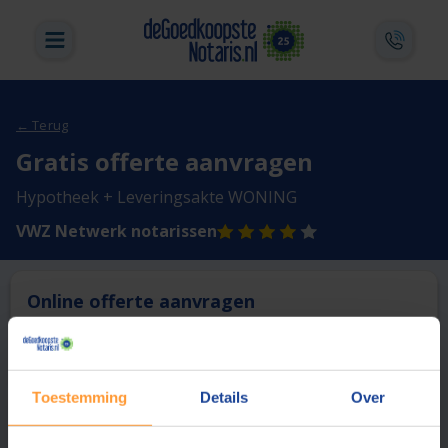
← Terug
Gratis offerte aanvragen
Hypotheek + Leveringsakte WONING
VWZ Netwerk notarissen
Online offerte aanvragen
Deze notaris biedt momenteel niet de mogelijkheid online
een offerte aan te vragen.
Toestemming
Details
Over
Vergelijk en bespaar
1