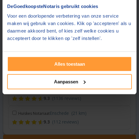
Vraag een offerte aan bij een andere notaris in de buurt
DeGoedkoopsteNotaris gebruikt cookies
Voor een doorlopende verbetering van onze service
Vriezenveen
(5 km)
Noaber notarissen
maken wij gebruik van cookies. Klik op 'accepteren' als u
9.1
(43 reviews)
daarmee akkoord bent, of kies zelf welke cookies u
accepteert door te klikken op 'zelf instellen'.
Vriezenveen
(6 km)
Hof Notarissen
9.3
(1136 reviews)
Alles toestaan
Borne
(9 km)
Notariskantoor Scherfke
9.0
(41 reviews)
Aanpassen
Goor
(15 km)
Hof Notarissen
9.3
(1136 reviews)
Enschede
(21 km)
Huiskes Notariaat
9.3
(112 reviews)