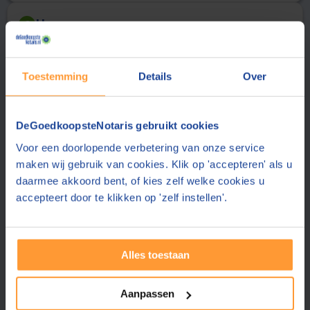
Uw gegevens
2
Aanhef
Achternaam
Toestemming
Details
Over
E-mailadres
DeGoedkoopsteNotaris gebruikt cookies
De notaris stuurt de offerte aan dit e-mailadres
Voor een doorlopende verbetering van onze service
Telefoonnummer
maken wij gebruik van cookies. Klik op 'accepteren' als u
daarmee akkoord bent, of kies zelf welke cookies u
accepteert door te klikken op 'zelf instellen'.
Uw telefoonnummer delen wij alleen met de notaris
Postcode
Alles toestaan
Plaats
Aanpassen