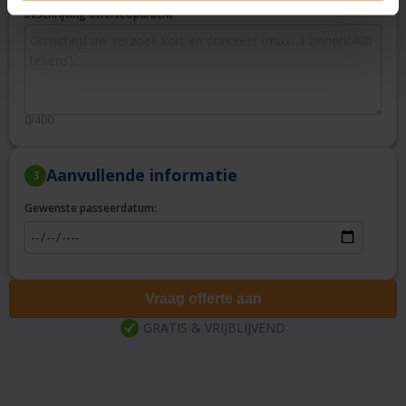
Beschrijving offerteopdracht
0/400
Aanvullende informatie
3
Gewenste passeerdatum:
Vraag offerte aan
GRATIS & VRIJBLIJVEND