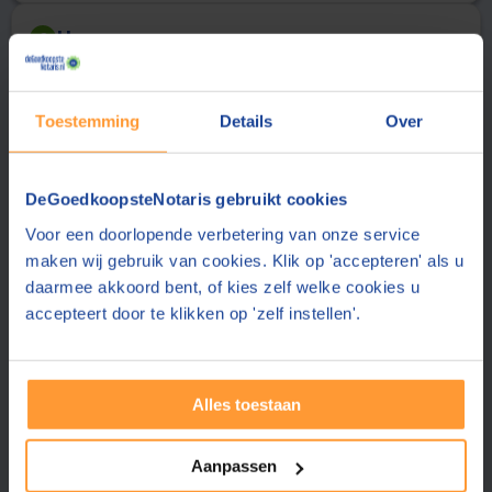
Uw gegevens
2
Aanhef
Achternaam
Toestemming
Details
Over
E-mailadres
DeGoedkoopsteNotaris gebruikt cookies
De notaris stuurt de offerte aan dit e-mailadres
Voor een doorlopende verbetering van onze service
Telefoonnummer
maken wij gebruik van cookies. Klik op 'accepteren' als u
daarmee akkoord bent, of kies zelf welke cookies u
accepteert door te klikken op 'zelf instellen'.
Uw telefoonnummer delen wij alleen met de notaris
Postcode
Alles toestaan
Plaats
Aanpassen