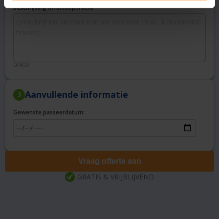
Beschrijving offerteopdracht
0/400
Aanvullende informatie
3
Gewenste passeerdatum:
Vraag offerte aan
GRATIS & VRIJBLIJVEND