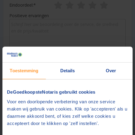
Eindoordeel:
Positieve ervaringen
Verbeterpunten
Toestemming
Details
Over
DeGoedkoopsteNotaris gebruikt cookies
Voor een doorlopende verbetering van onze service
Naam:
maken wij gebruik van cookies. Klik op 'accepteren' als u
daarmee akkoord bent, of kies zelf welke cookies u
accepteert door te klikken op 'zelf instellen'.
Plaats: