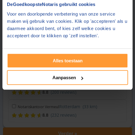
DeGoedkoopsteNotaris gebruikt cookies
Voor een doorlopende verbetering van onze service
Breda
(19 km)
Van den Brekel Notariaat
maken wij gebruik van cookies. Klik op 'accepteren' als u
8.4
(126 reviews)
daarmee akkoord bent, of kies zelf welke cookies u
accepteert door te klikken op 'zelf instellen'.
Oosterhout
(23 km)
Offereins Netwerk Notarissen
8.4
(32 reviews)
Raamsdonksveer
(28 km)
Alles toestaan
Amer Notarissen
8.6
(15 reviews)
Aanpassen
Papendrecht
(28 km)
Venekamp & Daams Notarissen
8.8
(200 reviews)
Rotterdam
(33 km)
Notariskantoor Vermeul
8.8
(232 reviews)
Verder »