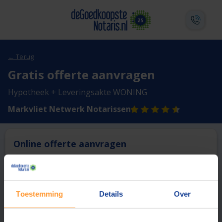
← Terug
Gratis offerte aanvragen
Hypotheek + Leveringsakte WONING
Markvliet Netwerk Notarissen
Online offerte aanvragen
Deze notaris biedt momenteel niet de mogelijkheid online
een offerte aan te vragen.
Toestemming
Details
Over
Vergelijk en bespaar
1
Vraag een offerte aan bij een andere notaris in de buurt