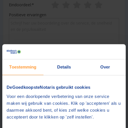
Eindoordeel:
Positieve ervaringen
Verbeterpunten
Toestemming
Details
Over
DeGoedkoopsteNotaris gebruikt cookies
Voor een doorlopende verbetering van onze service
Naam:
maken wij gebruik van cookies. Klik op 'accepteren' als u
daarmee akkoord bent, of kies zelf welke cookies u
accepteert door te klikken op 'zelf instellen'.
Plaats: