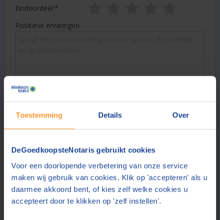
Eindoordeel:
Positieve ervaringen
Verbeterpunten
Toestemming
Details
Over
DeGoedkoopsteNotaris gebruikt cookies
Voor een doorlopende verbetering van onze service
Naam:
maken wij gebruik van cookies. Klik op 'accepteren' als u
daarmee akkoord bent, of kies zelf welke cookies u
accepteert door te klikken op 'zelf instellen'.
Plaats: