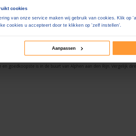
uikt cookies
ring van onze service maken wij gebruik van cookies. Klik op '
ke cookies u accepteert door te klikken op 'zelf instellen'.
n rondom Alphen aan den Rijn
Aanpassen
 vergelijken. Hieronder vindt u een verwijzing naar de actuele tarieven
 akte onder ‘Vind de notaris voor’. Vraag op basis van ons overzicht 
en goedkoopste is in de buurt van Alphen aan den Rijn. Vergelijk dire