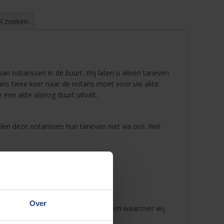
l zoeken
an notarissen in de buurt. Wij laten u alleen tarieven
ans twee keer naar de notaris moet voor uw akte.
een akte alsnog duurt uitvalt.
len deze notarissen hun tarieven niet via ons. Wel
Over
ken, dan laten wij u de tarieven zien waarover wij
notarissen: