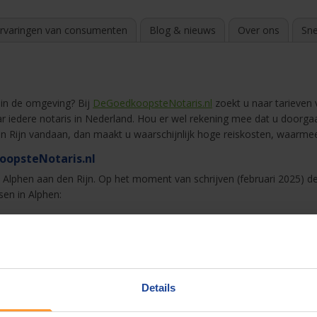
rvaringen van consumenten
Blog & nieuws
Over ons
Sne
n
 in de omgeving? Bij
DeGoedkoopsteNotaris.nl
zoekt u naar tarieven v
r iedere notaris in Nederland. Hou er wel rekening mee dat u doorga
n Rijn vandaan, dan maakt u waarschijnlijk hoge reiskosten, waarmee 
oopsteNotaris.nl
in Alphen aan den Rijn. Op het moment van schrijven (februari 2025) de
sen in Alphen:
or Kroes en Partners)
 Rijn bij DeGoedkoopsteNotaris.nl
Details
 de buurt van uw stad of dorp. Geef aan hoe ver u om Alphen wilt zoe
ondom Alphen aan den Rijn vindt u bij ons de tarieven van de volgende 