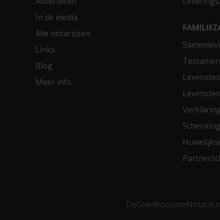
Adverteren
Leverings
In de media
FAMILIEZ
Alle notarissen
Samenlevi
Links
Testamen
Blog
Levenste
Meer info
Levenste
Verklarin
Schenkin
Huwelijks
Partners
DeGoedkoopsteNotaris.nl