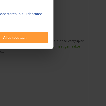
accepteren' als u daarmee
Alles toestaan
 voor een aantal van die aktes. Geef in onze vergelijker
bij vier notarissen naar keuze een
op maat gemaakte
ct: