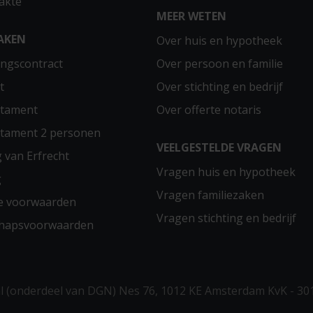
akte
MEER WETEN
AKEN
Over huis en hypotheek
ngscontract
Over persoon en familie
t
Over stichting en bedrijf
stament
Over offerte notaris
stament 2 personen
VEELGESTELDE VRAGEN
g van Erfrecht
Vragen huis en hypotheek
g
Vragen familiezaken
e voorwaarden
Vragen stichting en bedrijf
chapsvoorwaarden
 (onderdeel van DGN) Nes 76, 1012 KE Amsterdam KvK - 30