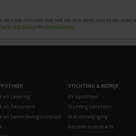
en we u ook informatie over veel van deze aktes. Lees bij ons onder
lmacht
,
erfbelasting
en
schenkbelasting
.
YPOTHEEK
STICHTING & BEDRIJF
 en Levering
BV oprichten
k en Testament
Stichting oprichten
 en Samenlevingscontract
Statutenwijziging
k
Aandelenoverdracht