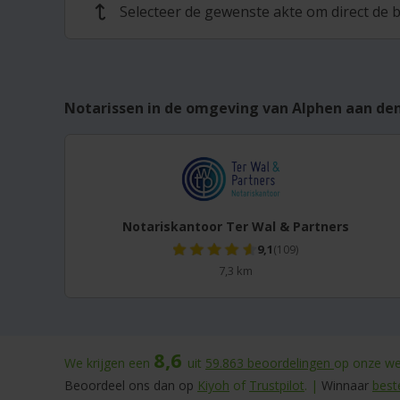
Selecteer de gewenste akte om direct de b
↩
Notarissen in de omgeving van Alphen aan den
Notariskantoor Ter Wal & Partners
9,1
(109)
7,3 km
8,6
We krijgen een
uit
59.863
beoordelingen
op onze web
Beoordeel ons dan op
Kiyoh
of
Trustpilot
. |
Winnaar
best