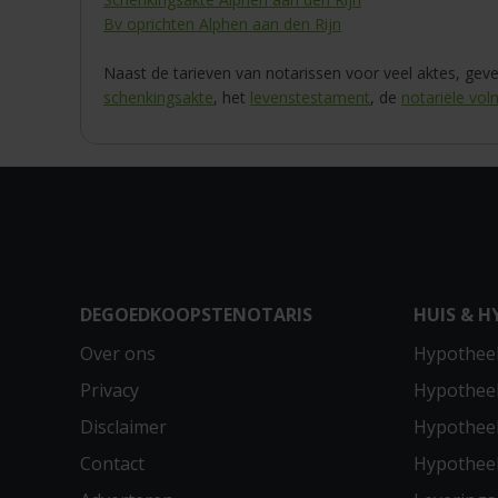
Bv oprichten Alphen aan den Rijn
Naast de tarieven van notarissen voor veel aktes, gev
schenkingsakte
, het
levenstestament
, de
notariële vo
DEGOEDKOOPSTENOTARIS
HUIS & H
Over ons
Hypotheek
Privacy
Hypothee
Disclaimer
Hypotheek
Contact
Hypothee