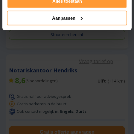
Ook contact mogelijk in:
Engels, Duits
Alles toestaan
Aanpassen
Gratis offerte aanvragen
Stuur een bericht
Vraag tarief op
Notariskantoor Hendriks
8,6
Ulft
(+14 km)
(
5
beoordelingen)
Gratis half uur adviesgesprek
Gratis parkeren in de buurt
Ook contact mogelijk in:
Engels, Duits
Gratis offerte aanvragen