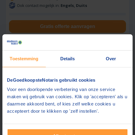
Ook contact mogelijk in:
Engels, Duits
Gratis offerte aanvragen
Stuur een bericht
Toestemming
Details
Over
Vraag tarief op
DeGoedkoopsteNotaris gebruikt cookies
Notariskantoor Scherfke
Voor een doorlopende verbetering van onze service
9,0
maken wij gebruik van cookies. Klik op 'accepteren' als u
Borne
(+43 km)
(
41
beoordelingen)
daarmee akkoord bent, of kies zelf welke cookies u
accepteert door te klikken op 'zelf instellen'.
Offerte gemiddeld binnen 1 werkdag
Gratis half uur adviesgesprek
Gratis parkeren in de buurt