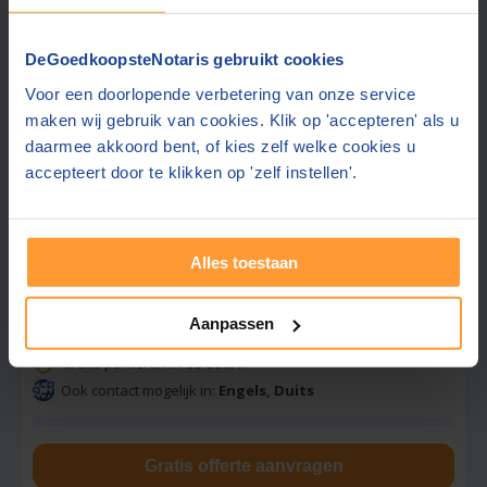
DeGoedkoopsteNotaris gebruikt cookies
Gratis offerte aanvragen
Voor een doorlopende verbetering van onze service
Stuur een bericht
maken wij gebruik van cookies. Klik op 'accepteren' als u
daarmee akkoord bent, of kies zelf welke cookies u
accepteert door te klikken op 'zelf instellen'.
Vraag tarief op
Notariskantoor Hendriks
Alles toestaan
8,6
Ulft
(+14 km)
(
5
beoordelingen)
Aanpassen
Gratis half uur adviesgesprek
Gratis parkeren in de buurt
Ook contact mogelijk in:
Engels, Duits
Gratis offerte aanvragen