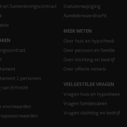
 en Samenlevingscontract
Statutenwijziging
k
Aandelenoverdracht
akte
MEER WETEN
AKEN
Over huis en hypotheek
ngscontract
Over persoon en familie
t
Over stichting en bedrijf
stament
Over offerte notaris
stament 2 personen
VEELGESTELDE VRAGEN
g van Erfrecht
Vragen huis en hypotheek
g
Vragen familiezaken
e voorwaarden
Vragen stichting en bedrijf
chapsvoorwaarden