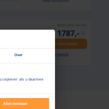
Beste prijs via ons:
1787,-
Gratis offerte aanvragen
Stuur een bericht
Over
accepteren' als u daarmee
Alles toestaan