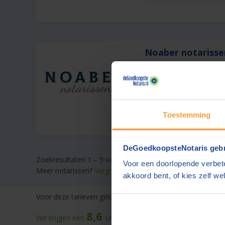
Noaber notariss
Vriezenveen
(+46 km)
Gratis half uur advie
Toestemming
DeGoedkoopsteNotaris gebr
Zoekresultaten 1 – 5 van 5
Voor een doorlopende verbete
Meer notarissen?
Vergroot de straal.
akkoord bent, of kies zelf wel
Voor deze tarieven gelden
gebruikelijke werkzaamheden.
D
8,6
We krijgen een
uit
59.854
beoordelingen
op onze web