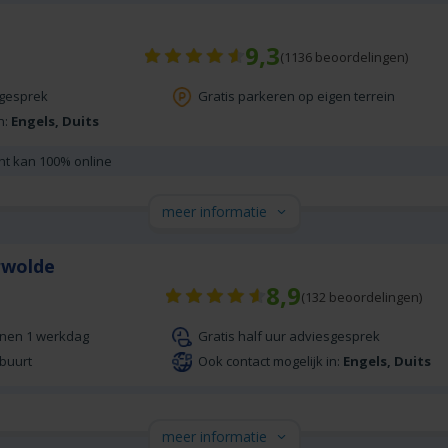
9,3
(
1136
beoordelingen)
sgesprek
Gratis parkeren op eigen terrein
n:
Engels, Duits
cht kan 100% online
meer informatie
erwolde
8,9
(
132
beoordelingen)
nnen 1 werkdag
Gratis half uur adviesgesprek
 buurt
Ook contact mogelijk in:
Engels, Duits
meer informatie