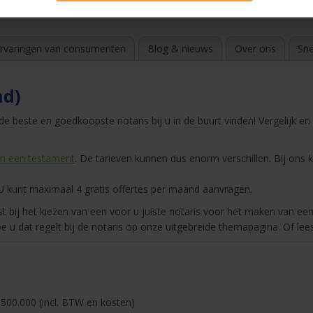
e notarissite 2024
rvaringen van consumenten
Blog & nieuws
Over ons
Sne
nd)
e beste en goedkoopste notaris bij u in de buurt vinden! Vergelijk en
n een testament
. De tarieven kunnen dus enorm verschillen. Bij ons 
 kunt maximaal 4 gratis offertes per maand aanvragen.
 bij het kiezen van een voor u juiste notaris voor het maken van ee
e u dat regelt bij de notaris op onze uitgebreide themapagina. Of le
500.000 (incl. BTW en kosten)