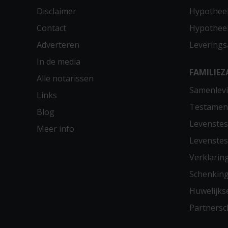
Disclaimer
Hypotheek
Contact
Hypothee
Adverteren
Leverings
In de media
FAMILIEZ
Alle notarissen
Samenlevi
Links
Testamen
Blog
Levenste
Meer info
Levenste
Verklarin
Schenkin
Huwelijks
Partners