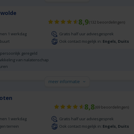
erwolde
8,9
(
132
beoordelingen)
nnen 1 werkdag
Gratis half uur adviesgesprek
 buurt
Ook contact mogelijk in:
Engels, Duits
 persoonlijk geregeld
wikkeling van nalatenschap
uren
meer informatie
hoten
8,8
(
69
beoordelingen)
nnen 1 werkdag
Gratis half uur adviesgesprek
gen terrein
Ook contact mogelijk in:
Engels, Duits