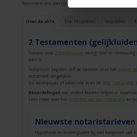
Beoordeel ons dan op
Kiyoh
of
Trustpilot
. |
Winnaar
best
Over de akte
Top 10 tarieven
Voordelen
E
2 Testamenten (gelijkluide
Notaris voor
2 testamenten
nodig? Snel en eenvoudig d
euro's!
Notarissen bepalen zelf de tarieven voor het
maken va
testament vergelijken.
Vul woonplaats of postcode in en de
akte Testament.
U
Beoordelingen
van andere klanten helpen u daarnaast
Lees meer over het
opstellen van een testament
en ho
Nieuwste notaristarieven
Hypotheek en leveringsakte bij een koopsom van € 