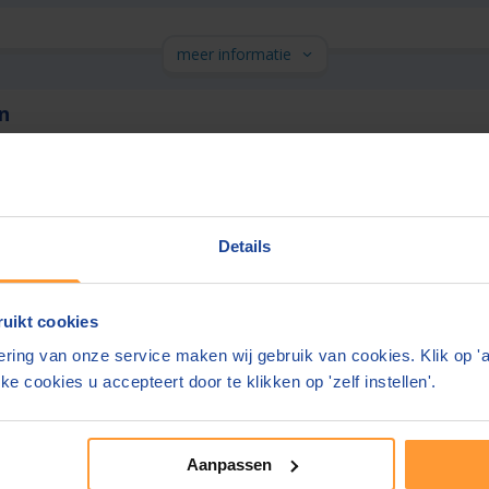
meer informatie
en
9,1
(
43
beoordelingen)
sgesprek
Gratis parkeren op eigen terrein
Details
meer informatie
uikt cookies
ring van onze service maken wij gebruik van cookies. Klik op '
ke cookies u accepteert door te klikken op 'zelf instellen'.
e bedragen zijn inclusief btw en
bijkomende kosten.
Aanpassen
site. Geeft u liever ergens anders feedback?