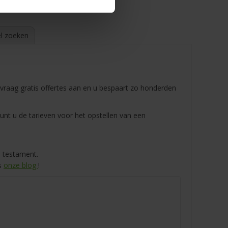
l zoeken
 vraag gratis offertes aan en u bespaart zo honderden
kunt u de tarieven voor het opstellen van een
n testament.
es
onze blog
!