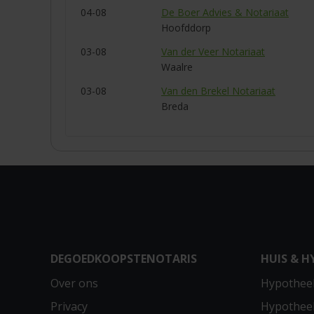
04-08
De Boer Advies & Notariaat
Hoofddorp
03-08
Van der Veer Notariaat
Waalre
03-08
Van den Brekel Notariaat
Breda
DEGOEDKOOPSTENOTARIS
HUIS & H
Over ons
Hypotheek
Privacy
Hypothee