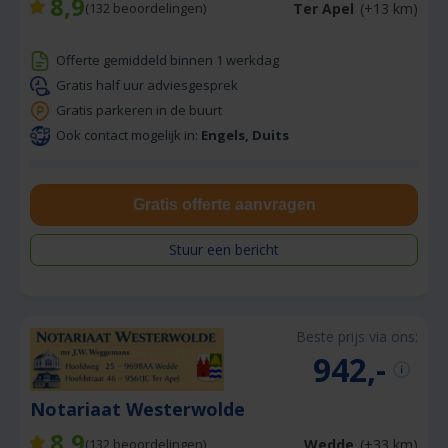
8,9
Ter Apel
(+13 km)
(
132
beoordelingen)
Offerte gemiddeld binnen 1 werkdag
Gratis half uur adviesgesprek
Gratis parkeren in de buurt
Ook contact mogelijk in:
Engels, Duits
Gratis offerte aanvragen
Stuur een bericht
Beste prijs via ons:
942,-
Notariaat Westerwolde
8,9
Wedde
(+33 km)
(
132
beoordelingen)