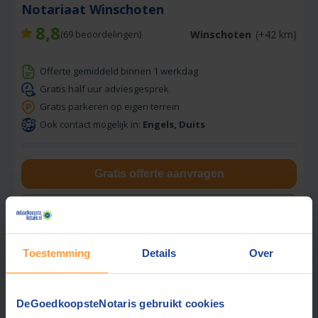
Notariaat Winschoten
8,8
Winschoten
(+42 km)
(
69
beoordelingen)
Offerte gemiddeld binnen 1 werkdag
Gratis half uur adviesgesprek
Gratis parkeren op eigen terrein
Ook contact mogelijk in:
Engels, Duits
Gratis offerte aanvragen
Stuur een bericht
Toestemming
Details
Over
Beste prijs via ons:
2023,-
DeGoedkoopsteNotaris gebruikt cookies