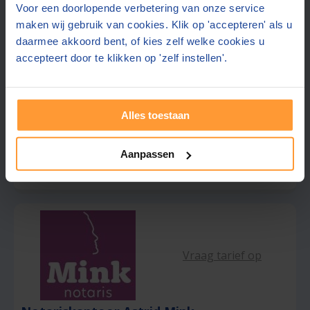
Noaber notarissen
Voor een doorlopende verbetering van onze service
9,1
maken wij gebruik van cookies. Klik op 'accepteren' als u
Vriezenveen
(+46 km)
(
43
beoordelingen)
daarmee akkoord bent, of kies zelf welke cookies u
accepteert door te klikken op 'zelf instellen'.
Gratis half uur adviesgesprek
Gratis parkeren op eigen terrein
Alles toestaan
Gratis offerte aanvragen
Aanpassen
Stuur een bericht
Vraag tarief op