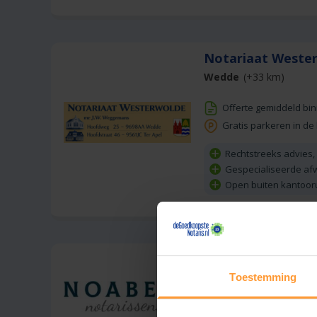
Notariaat West
Wedde
(+33 km)
Offerte gemiddeld bi
Gratis parkeren in de
Rechtstreeks advies,
Gespecialiseerde af
Open buiten kantoor
Noaber notariss
Vriezenveen
(+46 km)
Toestemming
Gratis half uur advie