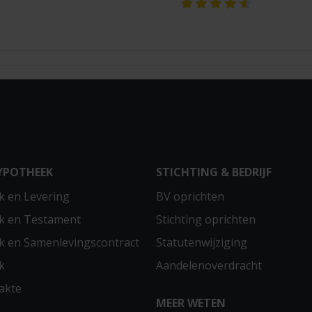
YPOTHEEK
STICHTING & BEDRIJF
 en Levering
BV oprichten
k en Testament
Stichting oprichten
 en Samenlevingscontract
Statutenwijziging
k
Aandelenoverdracht
akte
MEER WETEN