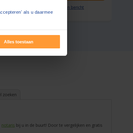
Stuur een bericht
accepteren' als u daarmee
Alles toestaan
l zoeken
e
notaris
bij u in de buurt! Door te vergelijken en gratis