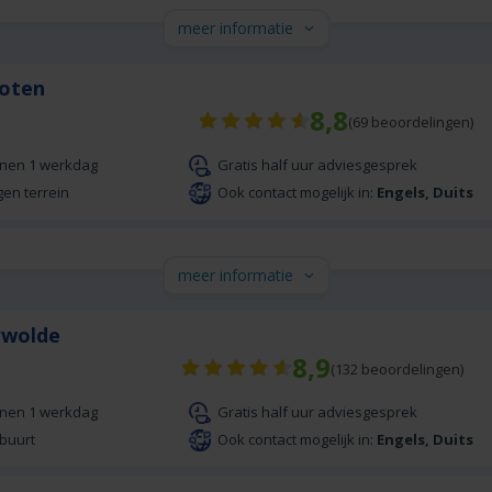
meer informatie
hoten
8,8
(
69
beoordelingen)
nnen 1 werkdag
Gratis half uur adviesgesprek
gen terrein
Ook contact mogelijk in:
Engels, Duits
meer informatie
erwolde
8,9
(
132
beoordelingen)
nnen 1 werkdag
Gratis half uur adviesgesprek
 buurt
Ook contact mogelijk in:
Engels, Duits