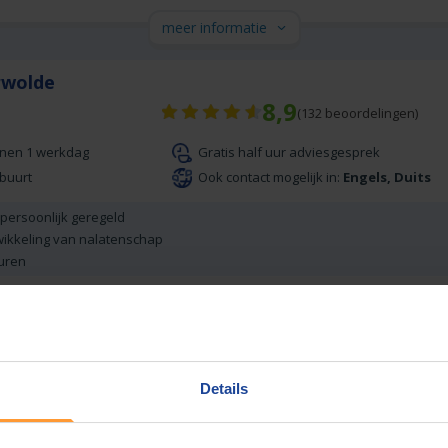
meer informatie
erwolde
8,9
(
132
beoordelingen)
nnen 1 werkdag
Gratis half uur adviesgesprek
 buurt
Ook contact mogelijk in:
Engels, Duits
 persoonlijk geregeld
wikkeling van nalatenschap
uren
meer informatie
en
9,1
Details
(
43
beoordelingen)
sgesprek
Gratis parkeren op eigen terrein