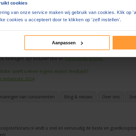
uikt cookies
ring van onze service maken wij gebruik van cookies. Klik op '
ke cookies u accepteert door te klikken op 'zelf instellen'.
meer informatie
Aanpassen
e bedragen zijn inclusief btw en
bijkomende kosten.
site. Geeft u liever ergens anders feedback?
e notarissite 2024
rvaringen van consumenten
Blog & nieuws
Over ons
Sne
koopsteNotaris.nl vindt u snel en eenvoudig de beste en goedkoopst
en!