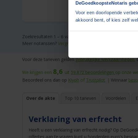
DeGoedkoopsteNotaris gebr
Voor een doorlopende verbete
akkoord bent, of kies zelf wel
Zoekresultaten 1 – 6 van 6
Meer notarissen?
Vergroot de straal.
Voor deze tarieven gelden
gebruikelijke werkzaamheden.
D
8,6
We krijgen een
uit
59.872
beoordelingen
op onze web
Beoordeel ons dan op
Kiyoh
of
Trustpilot
. |
Winnaar
best
Over de akte
Top 10 tarieven
Voordelen
E
Verklaring van erfrecht
Heeft u een verklaring van erfrecht nodig? Op DeGoed
offertes aan te vragen kunt u honderden euro's bespar