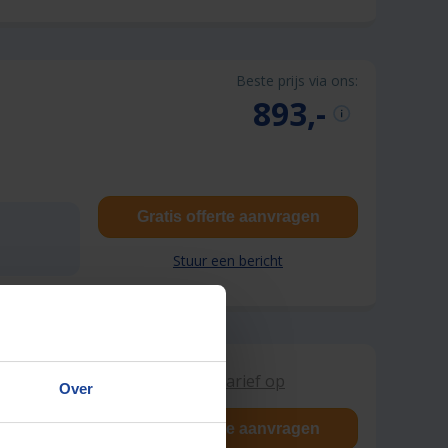
Beste prijs via ons:
893,-
Gratis offerte aanvragen
Stuur een bericht
Vraag tarief op
Over
Gratis offerte aanvragen