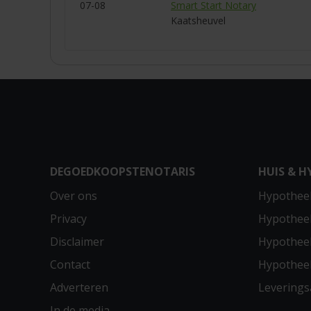
07-08
Smart Start Notary
Kaatsheuvel
DEGOEDKOOPSTENOTARIS
HUIS & H
Over ons
Hypotheek
Privacy
Hypothee
Disclaimer
Hypotheek
Contact
Hypothee
Adverteren
Leverings
In de media