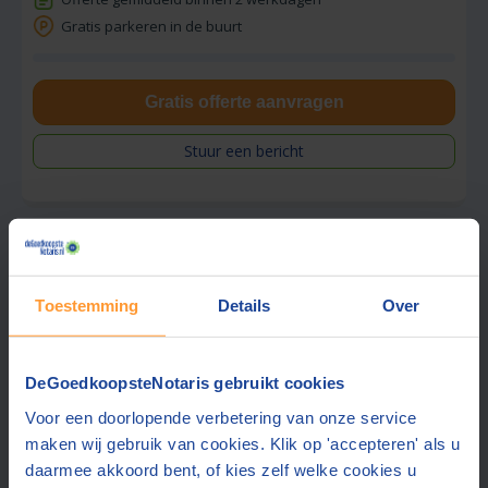
Gratis parkeren in de buurt
Gratis offerte aanvragen
Stuur een bericht
Vraag tarief op
Toestemming
Details
Over
DeGoedkoopsteNotaris gebruikt cookies
Notariskantoor Beens
Voor een doorlopende verbetering van onze service
8,7
Kampen
(+22 km)
(
3
beoordelingen)
maken wij gebruik van cookies. Klik op 'accepteren' als u
daarmee akkoord bent, of kies zelf welke cookies u
Offerte gemiddeld binnen 2 werkdagen