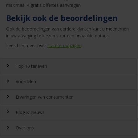
maximaal 4 gratis offertes aanvragen.
Bekijk ook de beoordelingen
Ook de beoordelingen van eerdere klanten kunt u meenemen
in uw afweging te kiezen voor een bepaalde notaris.
Lees hier meer over
statuten wijzigen
.
Top 10 tarieven
Voordelen
Top 10 notaristarieven
Ervaringen van consumenten
Snel en gemakkelijk landelijk de
notariskosten
vergelijken.
Waarom
Blog & nieuws
DeGoedkoopsteNotaris.nl?
Ervaringen
Uitgeroepen tot beste
Over ons
notarissite 2022
Benieuwd naar de ervaring van andere bezoekers van
Laatste nieuws
Beoordeeld met een 8,4 door onze klanten
DeGoedkoopsteNotaris.nl? Lees de ervaringen van meer dan