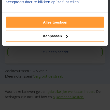
accepteert door te klikken op 'zelf instellen'.
Gratis half uur adviesgesprek
Gratis parkeren in de buurt
Ook contact mogelijk in:
Engels, Duits
Alles toestaan
Wekelijks spreekuur
Aanpassen
Gratis offerte aanvragen
Stuur een bericht
Zoekresultaten 1 – 5 van 5
Meer notarissen?
Vergroot de straal.
Voor deze tarieven gelden
gebruikelijke werkzaamheden.
De
bedragen zijn inclusief btw en
bijkomende kosten.