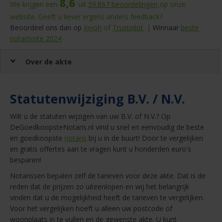
8,6
We krijgen een
uit
59.867
beoordelingen
op onze
website. Geeft u liever ergens anders feedback?
Beoordeel ons dan op
Kiyoh
of
Trustpilot
. |
Winnaar
beste
notarissite 2024
Over de akte
Statutenwijziging B.V. / N.V.
Wilt u de statuten wijzigen van uw B.V. of N.V.? Op
DeGoedkoopsteNotaris.nl vind u snel en eenvoudig de beste
en goedkoopste
notaris
bij u in de buurt! Door te vergelijken
en gratis offertes aan te vragen kunt u honderden euro's
besparen!
Notarissen bepalen zelf de tarieven voor deze akte. Dat is de
reden dat de prijzen zo uiteenlopen en wij het belangrijk
vinden dat u de mogelijkheid heeft de tarieven te vergelijken.
Voor het vergelijken hoeft u alleen uw postcode of
woonplaats in te vullen en de gewenste akte. U kunt