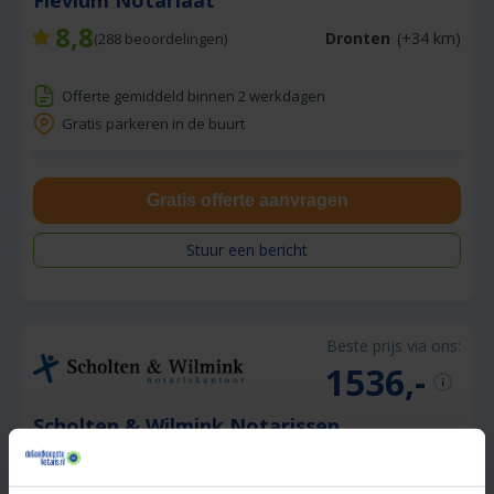
8,8
Dronten
(+34 km)
(
288
beoordelingen)
Offerte gemiddeld binnen 2 werkdagen
Gratis parkeren in de buurt
Gratis offerte aanvragen
Stuur een bericht
Beste prijs via ons:
1536,-
Scholten & Wilmink Notarissen
8,6
Hoogeveen
(+26 km)
(
26
beoordelingen)