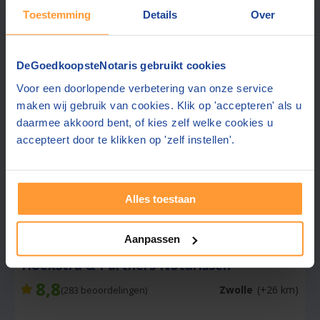
Toestemming
Details
Over
Gratis half uur adviesgesprek
Gratis parkeren op eigen terrein
Ook contact mogelijk in:
Engels, Duits
DeGoedkoopsteNotaris gebruikt cookies
Open buiten kantooruren
Voor een doorlopende verbetering van onze service
maken wij gebruik van cookies. Klik op 'accepteren' als u
Gratis offerte aanvragen
daarmee akkoord bent, of kies zelf welke cookies u
accepteert door te klikken op 'zelf instellen'.
Stuur een bericht
Alles toestaan
Beste prijs via ons:
1553,-
Aanpassen
Hoekstra & Partners Notarissen
8,8
Zwolle
(+26 km)
(
283
beoordelingen)