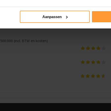
nemen in uw afweging te kiezen voor een bepaalde notaris.
Aanpassen
500.000 (incl. BTW en kosten)