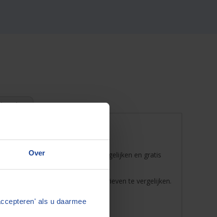
l zoeken
Over
otaris
bij u in de buurt! Door te vergelijken en gratis
 dat u de mogelijkheid heeft de tarieven te vergelijken.
.
accepteren' als u daarmee