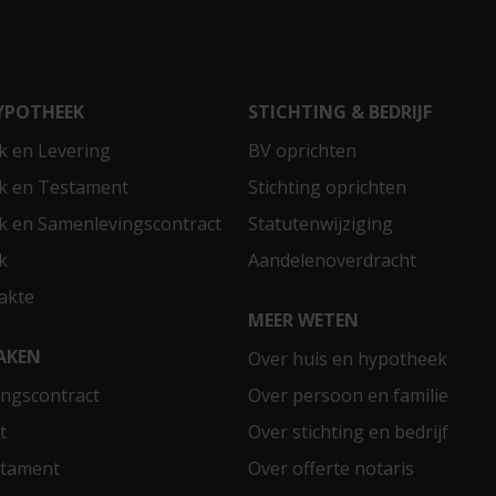
YPOTHEEK
STICHTING & BEDRIJF
 en Levering
BV oprichten
k en Testament
Stichting oprichten
 en Samenlevingscontract
Statutenwijziging
k
Aandelenoverdracht
akte
MEER WETEN
AKEN
Over huis en hypotheek
ngscontract
Over persoon en familie
t
Over stichting en bedrijf
stament
Over offerte notaris