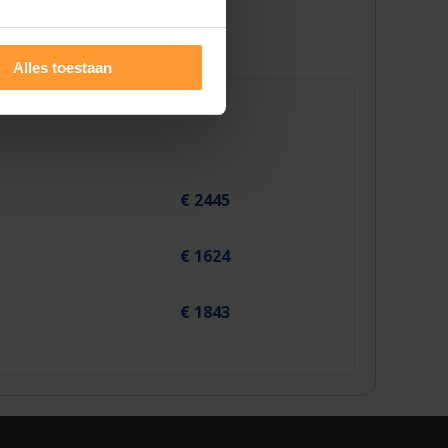
Alles toestaan
€ 2445
€ 1624
€ 1843