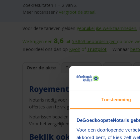
Zoekresultaten 1 – 2 van 2
Meer notarissen?
Vergroot de straal.
Voor deze tarieven gelden
gebruikelijke werkzaamheden.
D
8,6
We krijgen een
uit
59.863
beoordelingen
op onze web
Beoordeel ons dan op
Kiyoh
of
Trustpilot
. |
Winnaar
best
Over de akte
Top 10 tarieven
Voordelen
E
Royementsakte
Notaris nodig voor een royementsakte? Op DeGoedkoo
Toestemming
offertes aan te vragen kunt u honderden euro's bespar
Notarissen bepalen zelf de tarieven voor deze akte. Dat
DeGoedkoopsteNotaris gebr
Voor het vergelijken vult u uw postcode of woonplaats
Voor een doorlopende verbete
Bekijk ook de beoordelinge
akkoord bent, of kies zelf wel