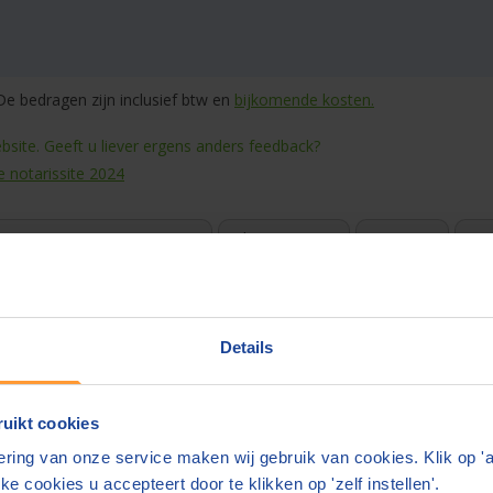
e bedragen zijn inclusief btw en
bijkomende kosten.
site. Geeft u liever ergens anders feedback?
e notarissite 2024
rvaringen van consumenten
Blog & nieuws
Over ons
Sne
Details
psteNotaris.nl vindt u snel en eenvoudig de beste en goedkoopste
n
en!
 is de reden dat de prijzen zo uiteenlopen en wij het belangrijk vinden
uikt cookies
 in en de gewenste akte. U kunt maximaal 4 gratis offertes aanvragen
ring van onze service maken wij gebruik van cookies. Klik op '
n
ke cookies u accepteert door te klikken op 'zelf instellen'.