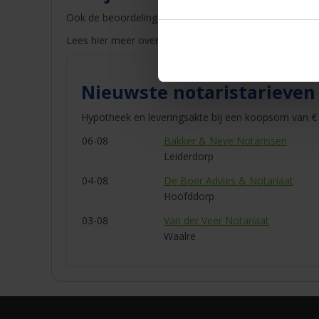
Ook de beoordelingen van eerdere klanten kunt u mee
Lees hier meer over
royementsakte
.
Nieuwste notaristarieven
Hypotheek en leveringsakte bij een koopsom van € 
06-08
Bakker & Neve Notarissen
Leiderdorp
04-08
De Boer Advies & Notariaat
Hoofddorp
03-08
Van der Veer Notariaat
Waalre