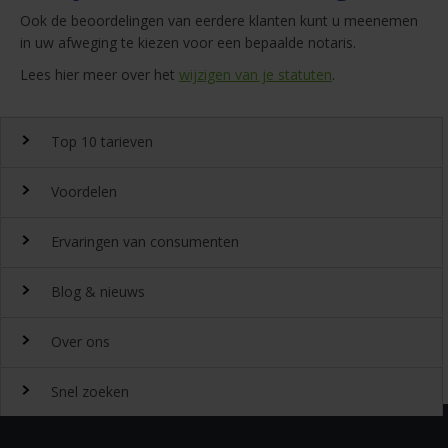
Ook de beoordelingen van eerdere klanten kunt u meenemen
in uw afweging te kiezen voor een bepaalde notaris.
Lees hier meer over het
wijzigen van je statuten
.
Top 10 tarieven
Voordelen
Top 10 notaristarieven
Ervaringen van consumenten
Snel en gemakkelijk landelijk de
notariskosten
vergelijken.
Waarom
Blog & nieuws
DeGoedkoopsteNotaris.nl?
Ervaringen
Uitgeroepen tot beste
Over ons
notarissite 2022
Benieuwd naar de ervaring van andere bezoekers van
Laatste nieuws
Beoordeeld met een 8,4 door onze klanten
DeGoedkoopsteNotaris.nl? Lees de ervaringen van meer dan
Snel zoeken
32432 klanten over het vinden van een notaris via
Gratis meerdere offertes aanvragen
20-07-2026
Hypotheekrente maakt grootste sprong sinds
Over DeGoedkoopsteNotaris.nl
DeGoedkoopsteNotaris.nl
Altijd goedkope
notarissen
maart