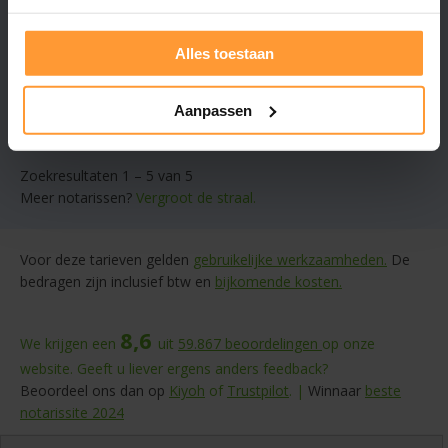
Alles toestaan
Gratis offerte aanvragen
Stuur een bericht
Aanpassen
Zoekresultaten 1 – 5 van 5
Meer notarissen?
Vergroot de straal.
Voor deze tarieven gelden
gebruikelijke werkzaamheden.
De
bedragen zijn inclusief btw en
bijkomende kosten.
8,6
We krijgen een
uit
59.867
beoordelingen
op onze
website. Geeft u liever ergens anders feedback?
Beoordeel ons dan op
Kiyoh
of
Trustpilot
. |
Winnaar
beste
notarissite 2024