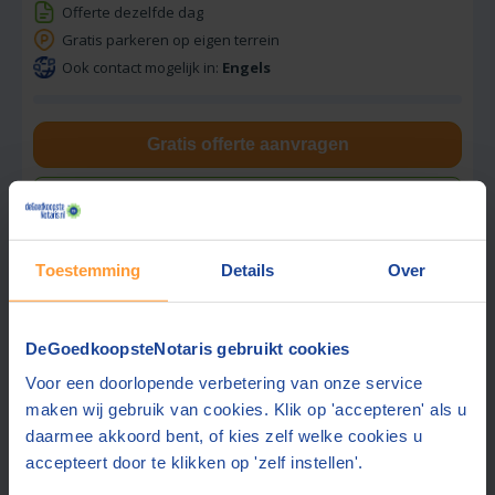
Offerte dezelfde dag
Gratis parkeren op eigen terrein
Ook contact mogelijk in:
Engels
Gratis offerte aanvragen
Stuur een bericht
Toestemming
Details
Over
Vraag tarief op
Karel van de Kamp Notariskantoor
DeGoedkoopsteNotaris gebruikt cookies
8,6
Arnhem
(+9 km)
(
296
beoordelingen)
Voor een doorlopende verbetering van onze service
maken wij gebruik van cookies. Klik op 'accepteren' als u
Offerte gemiddeld binnen 1 werkdag
daarmee akkoord bent, of kies zelf welke cookies u
Gratis parkeren op eigen terrein
accepteert door te klikken op 'zelf instellen'.
Ook contact mogelijk in:
Engels, Duits