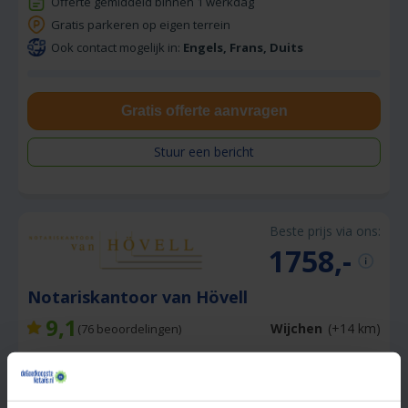
Offerte gemiddeld binnen 1 werkdag
Gratis parkeren op eigen terrein
Ook contact mogelijk in:
Engels, Frans, Duits
Gratis offerte aanvragen
Stuur een bericht
Beste prijs via ons:
1758,-
Notariskantoor van Hövell
9,1
Wijchen
(+14 km)
(
76
beoordelingen)
Offerte gemiddeld binnen 1 werkdag
Gratis half uur adviesgesprek