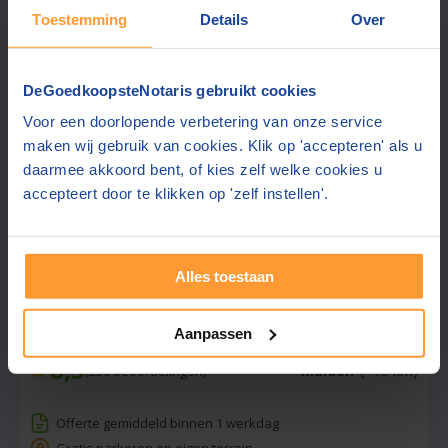
Gratis parkeren in de buurt
Toestemming
Details
Over
Ook contact mogelijk in:
Engels, Frans, Duits
Open buiten kantooruren
DeGoedkoopsteNotaris gebruikt cookies
Voor een doorlopende verbetering van onze service
Gratis offerte aanvragen
maken wij gebruik van cookies. Klik op 'accepteren' als u
daarmee akkoord bent, of kies zelf welke cookies u
Stuur een bericht
accepteert door te klikken op 'zelf instellen'.
Beste prijs via ons:
Alles toestaan
1774,-
Van Eldik & Van Eldik Notarissen
Aanpassen
8,5
Malden
(+15 km)
(
250
beoordelingen)
Offerte gemiddeld binnen 1 werkdag
Gratis parkeren op eigen terrein