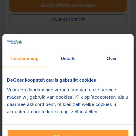
Gratis offerte aanvragen
Stuur een bericht
Vraag tarief op
Toestemming
Details
Over
Smit & Moormann Notariaat
8,6
Wageningen
(+13 km)
(
34
beoordelingen)
DeGoedkoopsteNotaris gebruikt cookies
Gratis half uur adviesgesprek
Voor een doorlopende verbetering van onze service
Gratis parkeren op eigen terrein
maken wij gebruik van cookies. Klik op 'accepteren' als u
Ook contact mogelijk in:
Engels, Duits
daarmee akkoord bent, of kies zelf welke cookies u
accepteert door te klikken op 'zelf instellen'.
Helder advies, alles naar uw wens geregeld
Estate planning