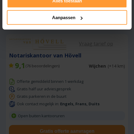
Alles toestaan
Gratis offerte aanvragen
Stuur een bericht
Aanpassen
Vraag tarief op
Notariskantoor van Hövell
9,1
Wijchen
(+14 km)
(
76
beoordelingen)
Offerte gemiddeld binnen 1 werkdag
Gratis half uur adviesgesprek
Gratis parkeren in de buurt
Ook contact mogelijk in:
Engels, Frans, Duits
Open buiten kantooruren
Gratis offerte aanvragen