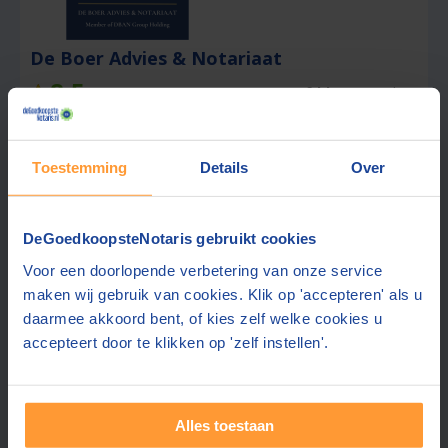
De Boer Advies & Notariaat
8,5
Hoofddorp
(+39 km)
(
159
beoordelingen)
Offerte gemiddeld binnen 1 werkdag
Toestemming
Details
Over
Gratis parkeren op eigen terrein
Ook contact mogelijk in:
Engels, Duits
Goede bereikbaarheid dicht bij snelweg A4
DeGoedkoopsteNotaris gebruikt cookies
Voor een doorlopende verbetering van onze service
Gratis offerte aanvragen
maken wij gebruik van cookies. Klik op 'accepteren' als u
daarmee akkoord bent, of kies zelf welke cookies u
Stuur een bericht
accepteert door te klikken op 'zelf instellen'.
Alles toestaan