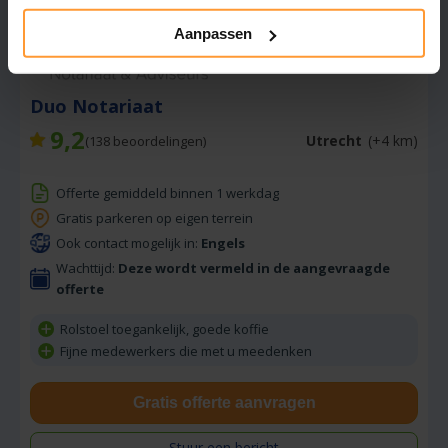
Vraag tarief op
Aanpassen
Duo Notariaat
9,2
Utrecht
(+4 km)
(
138
beoordelingen)
Offerte gemiddeld binnen 1 werkdag
Gratis parkeren op eigen terrein
Ook contact mogelijk in:
Engels
Wachttijd:
Deze wordt vermeld in de aangevraagde
offerte
Rolstoel toegankelijk, goede koffie
Fijne medewerkers die met u meedenken
Gratis offerte aanvragen
Stuur een bericht