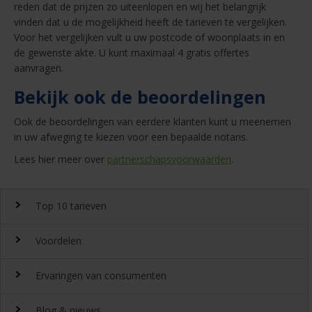
reden dat de prijzen zo uiteenlopen en wij het belangrijk
vinden dat u de mogelijkheid heeft de tarieven te vergelijken.
Voor het vergelijken vult u uw postcode of woonplaats in en
de gewenste akte. U kunt maximaal 4 gratis offertes
aanvragen.
Bekijk ook de beoordelingen
Ook de beoordelingen van eerdere klanten kunt u meenemen
in uw afweging te kiezen voor een bepaalde notaris.
Lees hier meer over
partnerschapsvoorwaarden
.
Top 10 tarieven
Voordelen
Top 10 notaristarieven
Ervaringen van consumenten
Snel en gemakkelijk landelijk de
notariskosten
vergelijken.
Waarom
Blog & nieuws