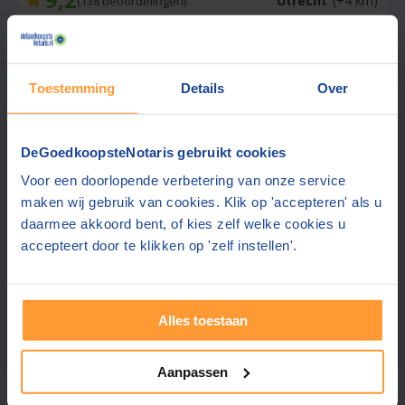
Utrecht
(+4 km)
(
138
beoordelingen)
Offerte gemiddeld binnen 1 werkdag
Gratis parkeren op eigen terrein
Toestemming
Details
Over
Ook contact mogelijk in:
Engels
Wachttijd:
Deze wordt vermeld in de aangevraagde
offerte
DeGoedkoopsteNotaris gebruikt cookies
Rolstoel toegankelijk, goede koffie
Voor een doorlopende verbetering van onze service
Fijne medewerkers die met u meedenken
maken wij gebruik van cookies. Klik op 'accepteren' als u
daarmee akkoord bent, of kies zelf welke cookies u
Gratis offerte aanvragen
accepteert door te klikken op 'zelf instellen'.
Stuur een bericht
Alles toestaan
Beste prijs via ons:
Aanpassen
3467,-