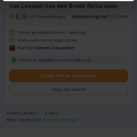
Van Leussen Van den Broek Notarissen
8,9
Molenaarsgraaf
(+23 km)
(
1297
beoordelingen)
Offerte gemiddeld binnen 1 werkdag
Gratis parkeren op eigen terrein
Wachttijd:
binnen 2 maanden
Service en kwaliteit voor een nette prijs
Gratis offerte aanvragen
Stuur een bericht
Zoekresultaten 1 – 6 van 6
Meer notarissen?
Vergroot de straal.