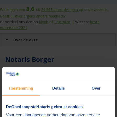
8,6
We krijgen een
uit
59.863
beoordelingen
op onze website.
Geeft u liever ergens anders feedback?
Beoordeel ons dan op
Kiyoh
of
Trustpilot
. |
Winnaar
beste
notarissite 2024
Over de akte
Notaris Borger
Zoekt u een notaris in Borger voor uw notariële akte? Wij
geven u een overzicht van de notariskantoren die u rondom
Borger vindt. U kunt ook zoeken naar andere
notarissen in de
provincie Drenthe
. Wij geven u een overzicht van notarissen
Toestemming
Details
Over
die hun tarieven met ons delen.
DeGoedkoopsteNotaris.nl
helpt u met het vinden van tal van notariële aktes, zoals het
testament
,
partnerschapsvoorwaarden
,
verklaring van
DeGoedkoopsteNotaris gebruikt cookies
erfrecht
en een
hypotheek- en leveringsakte
.
Voor een doorlopende verbetering van onze service