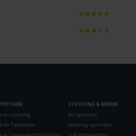
YPOTHEEK
STICHTING & BEDRIJF
 en Levering
BV oprichten
k en Testament
Stichting oprichten
 en Samenlevingscontract
Statutenwijziging