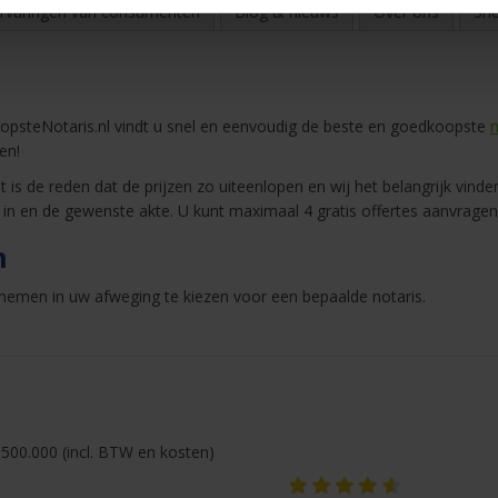
rvaringen van consumenten
Blog & nieuws
Over ons
Sne
psteNotaris.nl vindt u snel en eenvoudig de beste en goedkoopste
n
en!
 is de reden dat de prijzen zo uiteenlopen en wij het belangrijk vinden
 in en de gewenste akte. U kunt maximaal 4 gratis offertes aanvragen
n
nemen in uw afweging te kiezen voor een bepaalde notaris.
500.000 (incl. BTW en kosten)