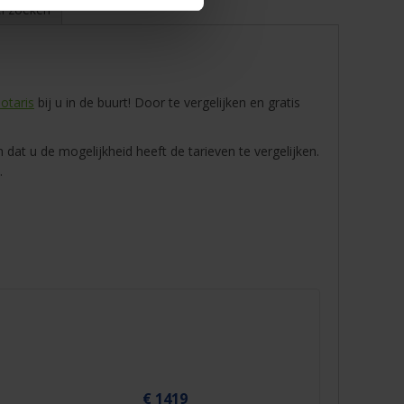
l zoeken
otaris
bij u in de buurt! Door te vergelijken en gratis
 dat u de mogelijkheid heeft de tarieven te vergelijken.
.
€ 1419