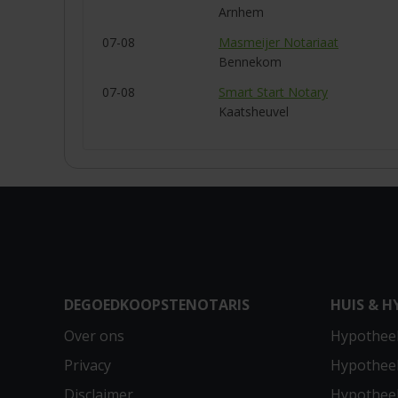
Arnhem
07-08
Masmeijer Notariaat
Bennekom
07-08
Smart Start Notary
Kaatsheuvel
DEGOEDKOOPSTENOTARIS
HUIS & H
Over ons
Hypotheek
Privacy
Hypothee
Disclaimer
Hypotheek