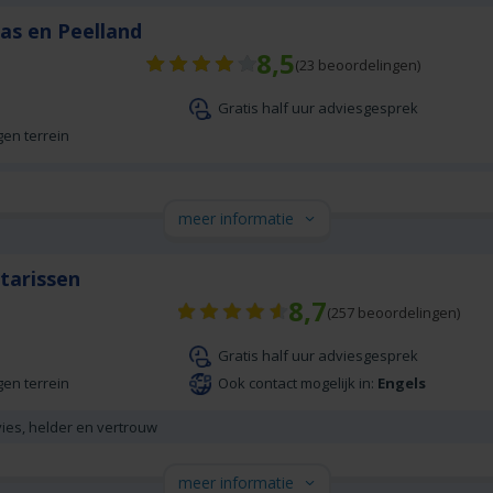
as en Peelland
8,5
(
23
beoordelingen)
Gratis half uur adviesgesprek
gen terrein
meer informatie
tarissen
8,7
(
257
beoordelingen)
Gratis half uur adviesgesprek
gen terrein
Ook contact mogelijk in:
Engels
vies, helder en vertrouw
meer informatie