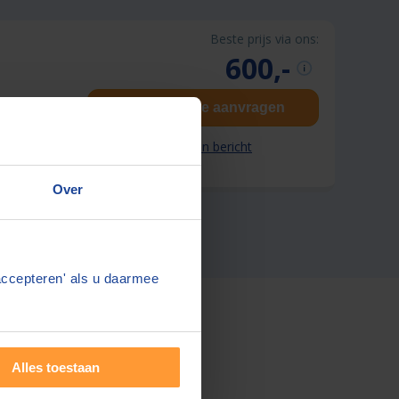
Beste prijs via ons:
600,-
Gratis offerte aanvragen
Stuur een bericht
Over
accepteren' als u daarmee
Alles toestaan