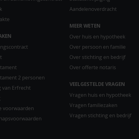
k
Aandelenoverdracht
akte
MEER WETEN
AKEN
Over huis en hypotheek
ngscontract
Over persoon en familie
t
Over stichting en bedrijf
stament
Over offerte notaris
stament 2 personen
VEELGESTELDE VRAGEN
g van Erfrecht
Vragen huis en hypotheek
g
Vragen familiezaken
e voorwaarden
Vragen stichting en bedrijf
chapsvoorwaarden