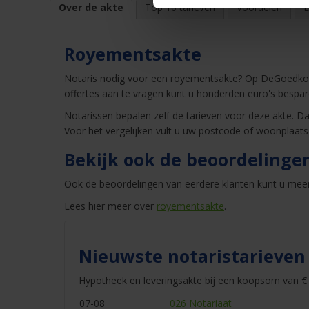
Over de akte
Top 10 tarieven
Voordelen
E
Royementsakte
Notaris nodig voor een royementsakte? Op DeGoedkoo
offertes aan te vragen kunt u honderden euro's bespar
Notarissen bepalen zelf de tarieven voor deze akte. Dat
Voor het vergelijken vult u uw postcode of woonplaats
Bekijk ook de beoordelinge
Ook de beoordelingen van eerdere klanten kunt u mee
Lees hier meer over
royementsakte
.
Nieuwste notaristarieven
Hypotheek en leveringsakte bij een koopsom van € 
07-08
026 Notariaat