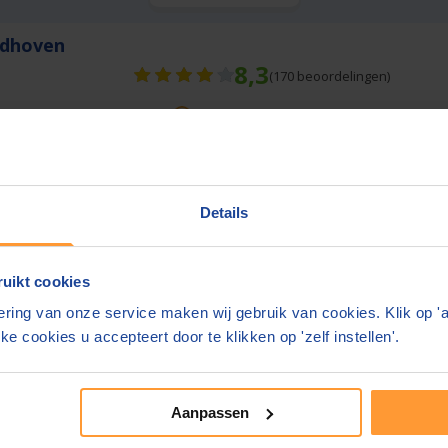
ndhoven
8,3
(
170
beoordelingen)
Gratis parkeren op eigen terrein
Details
meer informatie
uikt cookies
ring van onze service maken wij gebruik van cookies. Klik op '
e bedragen zijn inclusief btw en
bijkomende kosten.
ke cookies u accepteert door te klikken op 'zelf instellen'.
site. Geeft u liever ergens anders feedback?
e notarissite 2024
Aanpassen