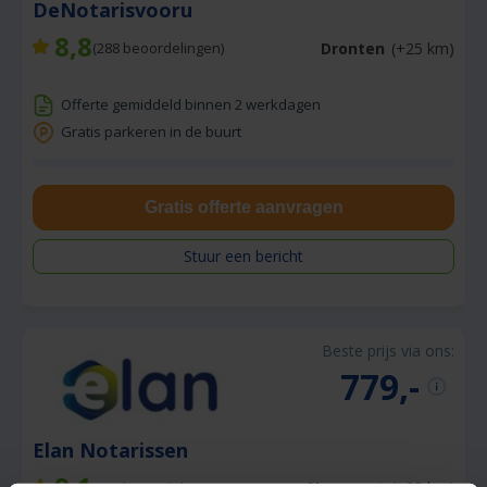
DeNotarisvooru
8,8
Dronten
(+25 km)
(
288
beoordelingen)
Offerte gemiddeld binnen 2 werkdagen
Gratis parkeren in de buurt
Gratis offerte aanvragen
Stuur een bericht
Beste prijs via ons:
779,-
Elan Notarissen
9,1