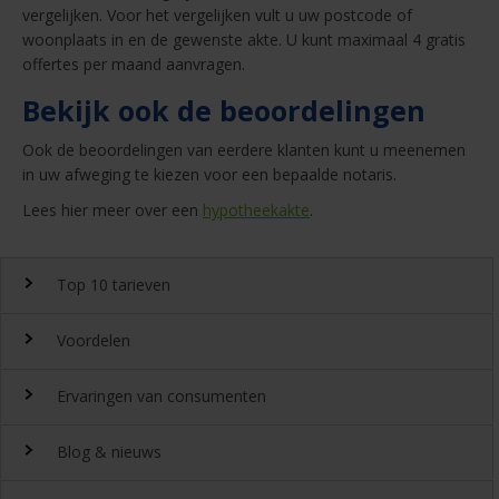
vergelijken. Voor het vergelijken vult u uw postcode of
woonplaats in en de gewenste akte. U kunt maximaal 4 gratis
offertes per maand aanvragen.
Bekijk ook de beoordelingen
Ook de beoordelingen van eerdere klanten kunt u meenemen
in uw afweging te kiezen voor een bepaalde notaris.
Lees hier meer over een
hypotheekakte
.
Top 10 tarieven
Voordelen
Top 10 notaristarieven
Ervaringen van consumenten
Snel en gemakkelijk landelijk de
notariskosten
vergelijken.
Waarom
Blog & nieuws
DeGoedkoopsteNotaris.nl?
Ervaringen