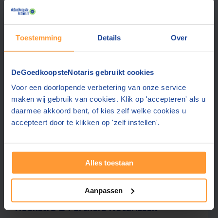
Nunspeet
(+23 km)
(
505
beoordelingen)
Offerte gemiddeld binnen 1 werkdag
Toestemming
Details
Over
Gratis half uur adviesgesprek
Gratis parkeren in de buurt
Ook contact mogelijk in:
Engels, Duits
DeGoedkoopsteNotaris gebruikt cookies
Wachttijd:
binnen 2 maanden
Voor een doorlopende verbetering van onze service
maken wij gebruik van cookies. Klik op 'accepteren' als u
Gratis offerte aanvragen
daarmee akkoord bent, of kies zelf welke cookies u
accepteert door te klikken op 'zelf instellen'.
Stuur een bericht
Alles toestaan
Beste prijs via ons:
783,-
Aanpassen
Hoekstra & Partners Notarissen