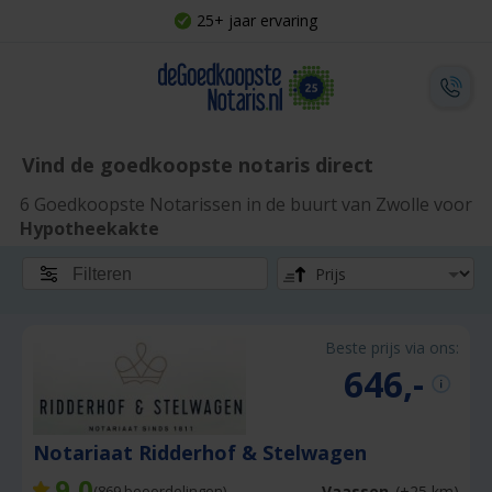
25+ jaar ervaring
Vind de goedkoopste notaris direct
6 Goedkoopste Notarissen in de buurt van Zwolle voor
Hypotheekakte
Filteren
Beste prijs via ons:
646,-
Notariaat Ridderhof & Stelwagen
9,0
Vaassen
(+25 km)
(
869
beoordelingen)