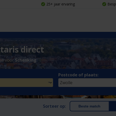
25+ jaar ervaring
Besp
aris direct
lle voor
Schenking
Postcode of plaats:
Sorteer op:
Beste match