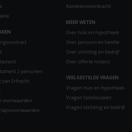
k
Aandelenoverdracht
akte
MEER WETEN
AKEN
Over huis en hypotheek
ngscontract
Over persoon en familie
t
Over stichting en bedrijf
stament
Over offerte notaris
stament 2 personen
VEELGESTELDE VRAGEN
g van Erfrecht
Vragen huis en hypotheek
g
Vragen familiezaken
e voorwaarden
Vragen stichting en bedrijf
chapsvoorwaarden