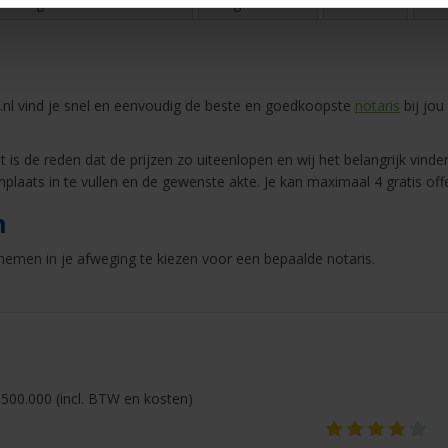
rvaringen van consumenten
Blog & nieuws
Over ons
Sne
nl vind je snel en eenvoudig de beste en goedkoopste
notaris
bij jou
 is de reden dat de prijzen zo uiteenlopen en wij het belangrijk vinden
nplaats in te vullen en de gewenste akte. Je kan maximaal 4 gratis of
n
emen in je afweging te kiezen voor een bepaalde notaris.
500.000 (incl. BTW en kosten)