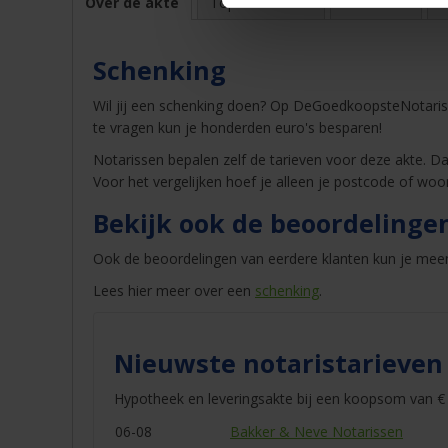
Over de akte
Top 10 tarieven
Voordelen
E
Schenking
Wil jij een schenking doen? Op DeGoedkoopsteNotaris.
te vragen kun je honderden euro's besparen!
Notarissen bepalen zelf de tarieven voor deze akte. Dat
Voor het vergelijken hoef je alleen je postcode of woo
Bekijk ook de beoordelinge
Ook de beoordelingen van eerdere klanten kun je meen
Lees hier meer over een
schenking
.
Nieuwste notaristarieven
Hypotheek en leveringsakte bij een koopsom van € 
06-08
Bakker & Neve Notarissen