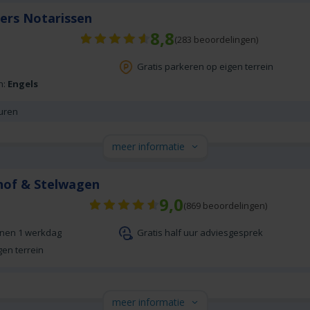
ers Notarissen
8,8
(
283
beoordelingen)
Gratis parkeren op eigen terrein
n:
Engels
uren
meer informatie
hof & Stelwagen
9,0
(
869
beoordelingen)
nnen 1 werkdag
Gratis half uur adviesgesprek
gen terrein
meer informatie