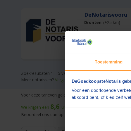
DeNotarisvooru
Dronten
(+25 km)
Offerte gemiddeld bi
Toestemming
Zoekresultaten 1 – 5 van 5
Meer notarissen?
Vergroot de straal.
DeGoedkoopsteNotaris gebr
Voor een doorlopende verbete
Voor deze tarieven gelden
gebruikelijke werkzaamheden.
D
akkoord bent, of kies zelf wel
8,6
We krijgen een
uit
59.854
beoordelingen
op onze web
Beoordeel ons dan op
Kiyoh
of
Trustpilot
. |
Winnaar
best