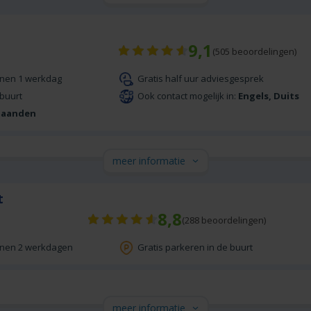
9,1
(
505
beoordelingen)
nnen 1 werkdag
Gratis half uur adviesgesprek
 buurt
Ook contact mogelijk in:
Engels, Duits
maanden
meer informatie
t
8,8
(
288
beoordelingen)
nnen 2 werkdagen
Gratis parkeren in de buurt
meer informatie