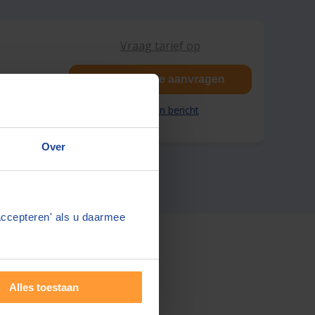
Vraag tarief op
Gratis offerte aanvragen
Stuur een bericht
Over
accepteren' als u daarmee
Alles toestaan