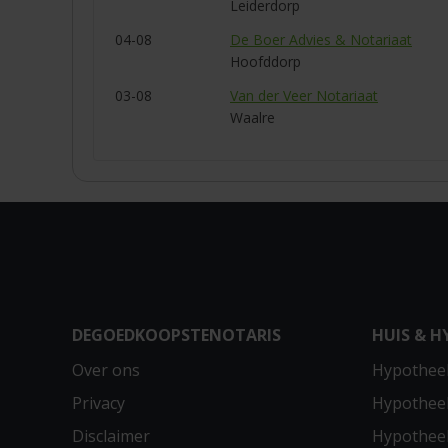
Leiderdorp
04-08
De Boer Advies & Notariaat
Hoofddorp
03-08
Van der Veer Notariaat
Waalre
DEGOEDKOOPSTENOTARIS
HUIS & H
Over ons
Hypotheek
Privacy
Hypothee
Disclaimer
Hypotheek