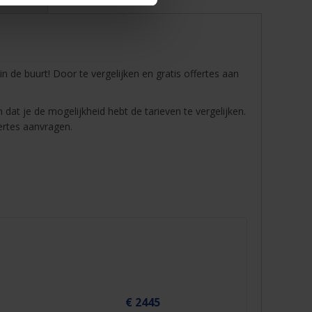
l zoeken
 in de buurt! Door te vergelijken en gratis offertes aan
 dat je de mogelijkheid hebt de tarieven te vergelijken.
fertes aanvragen.
€ 2445