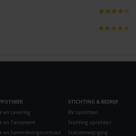
YPOTHEEK
STICHTING & BEDRIJF
 en Levering
BV oprichten
k en Testament
Stichting oprichten
 en Samenlevingscontract
Statutenwijziging