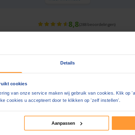
8,8
(
288
beoordelingen)
nnen 2 werkdagen
Gratis parkeren in de buurt
meer informatie
Details
uikt cookies
ring van onze service maken wij gebruik van cookies. Klik op '
e bedragen zijn inclusief btw en
bijkomende kosten.
ke cookies u accepteert door te klikken op 'zelf instellen'.
site. Geeft u liever ergens anders feedback?
e notarissite 2024
Aanpassen