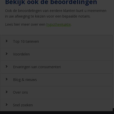
Bekijk ook de beoordelingen
Ook de beoordelingen van eerdere klanten kunt u meenemen
in uw afweging te kiezen voor een bepaalde notaris.
Lees hier meer over een
hypotheekakte
.
Top 10 tarieven
Voordelen
Top 10 notaristarieven
Ervaringen van consumenten
Snel en gemakkelijk landelijk de
notariskosten
vergelijken.
Waarom
Blog & nieuws
DeGoedkoopsteNotaris.nl?
Ervaringen
Uitgeroepen tot beste
Over ons
notarissite 2022
Benieuwd naar de ervaring van andere bezoekers van
Laatste nieuws
Beoordeeld met een 8,4 door onze klanten
DeGoedkoopsteNotaris.nl? Lees de ervaringen van meer dan
Snel zoeken
32432 klanten over het vinden van een notaris via
Gratis meerdere offertes aanvragen
20-07-2026
Hypotheekrente maakt grootste sprong sinds
Over DeGoedkoopsteNotaris.nl
DeGoedkoopsteNotaris.nl
Altijd goedkope
notarissen