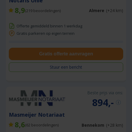
Notaris Unie
8,9
Almere
(+24 km)
(
219
beoordelingen)
Offerte gemiddeld binnen 1 werkdag
Gratis parkeren op eigen terrein
Gratis offerte aanvragen
Stuur een bericht
Beste prijs via ons:
894,-
Masmeijer Notariaat
8,6
Bennekom
(+28 km)
(
62
beoordelingen)