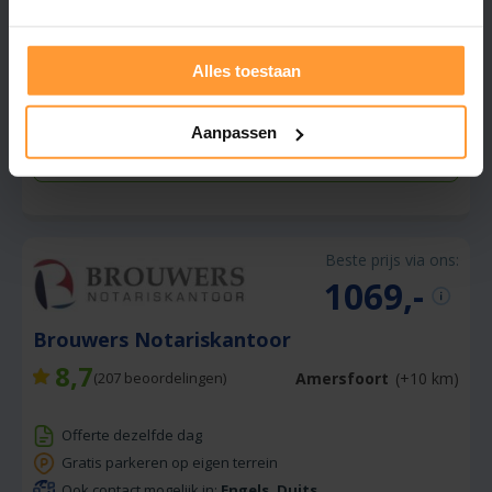
Ook contact mogelijk in:
Engels
Goed geregeld en afgestemd op uw wensen
Alles toestaan
Gratis offerte aanvragen
Aanpassen
Stuur een bericht
Beste prijs via ons:
1069,-
Brouwers Notariskantoor
8,7
Amersfoort
(+10 km)
(
207
beoordelingen)
Offerte dezelfde dag
Gratis parkeren op eigen terrein
Ook contact mogelijk in:
Engels, Duits