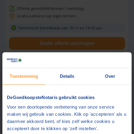
Offerte gemiddeld binnen 1 werkdag
Gratis parkeren op eigen terrein
Telefonisch bereikbaar van 10-11 en 14-15 uur
Gratis offerte aanvragen
Stuur een bericht
Toestemming
Details
Over
Beste prijs via ons:
1056,-
DeGoedkoopsteNotaris gebruikt cookies
Hoekstra & Partners Notarissen
Voor een doorlopende verbetering van onze service
8,8
maken wij gebruik van cookies. Klik op 'accepteren' als u
Utrecht
(+27 km)
(
174
beoordelingen)
daarmee akkoord bent, of kies zelf welke cookies u
accepteert door te klikken op 'zelf instellen'.
Gratis parkeren op eigen terrein