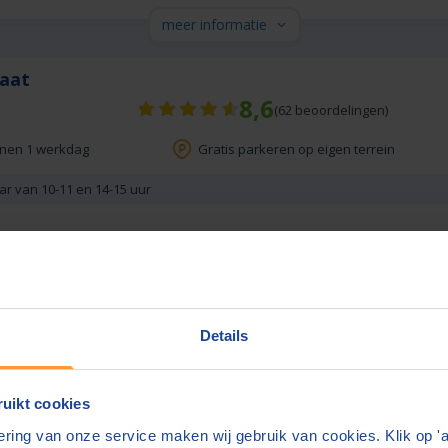
meer informatie
iaat
8,6
(
62
beoordelingen)
nnen 1 werkdag
Gratis parkeren op eigen terrein
ar van 10-11 en 14-15 uur
meer informatie
8,9
(
219
beoordelingen)
Details
nnen 1 werkdag
Gratis parkeren op eigen terrein
uikt cookies
ring van onze service maken wij gebruik van cookies. Klik op '