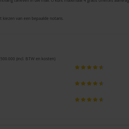
ntvang tarieven in uw mail. U kunt maximaal 4 gratis offertes aanvra
t kiezen van een bepaalde notaris.
500.000 (incl. BTW en kosten)