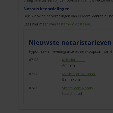
Vraag offertes aan bij de notarissen van uw keuze en o
Notaris beoordelingen
Bekijk ook de beoordelingen van eerdere klanten bij he
Lees hier meer over
testament opstellen
.
Nieuwste notaristarieven
Hypotheek en leveringsakte bij een koopsom van € 
07-08
026 Notariaat
Arnhem
07-08
Masmeijer Notariaat
Bennekom
07-08
Smart Start Notary
Kaatsheuvel