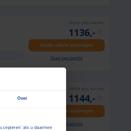
Beste prijs via ons:
1136,-
Gratis offerte aanvragen
Stuur een bericht
Beste prijs via ons:
1144,-
Over
Gratis offerte aanvragen
Stuur een bericht
accepteren' als u daarmee