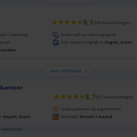
9,1
(
505
beoordelingen)
nnen 1 werkdag
Gratis half uur adviesgesprek
 buurt
Ook contact mogelijk in:
Engels, Duits
maanden
meer informatie
skantoor
8,7
(
207
beoordelingen)
Gratis parkeren op eigen terrein
n:
Engels, Duits
Wachttijd:
binnen 1 maand
n Amersfoort