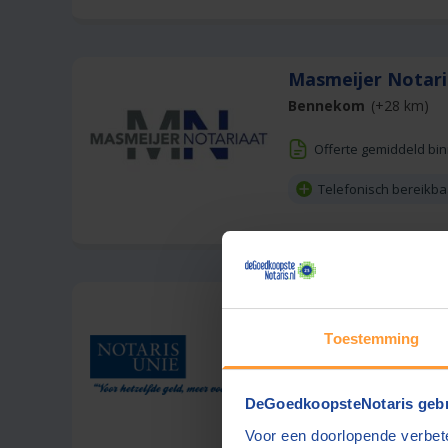
Masmeijer Notar
Bennekom
(+28 km)
Offerte gemiddeld bi
Telefonisch bereikba
Notaris Unie
Almere
(+24 km)
Toestemming
Offerte gemiddeld bi
DeGoedkoopsteNotaris gebr
Voor een doorlopende verbete