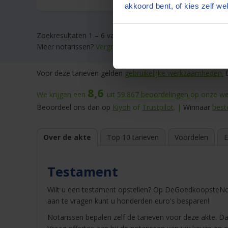
akkoord bent, of kies zelf wel
Zoekresultaten 1 – 6 van 6
Meer notarissen?
Vergroot de straal.
Voor deze tarieven gelden
gebruikelijke werkzaamheden.
D
8,6
We krijgen een
uit
59.867
beoordelingen
op onze web
Beoordeel ons dan op
Kiyoh
of
Trustpilot
. |
Winnaar
best
Over de akte
Top 10 tarieven
Voordelen
E
Testament
Wilt u een testament opstellen? Op DeGoedkoopsteNot
aan te vragen kunt u honderden euro's besparen!
Notarissen bepalen zelf de tarieven voor deze akte. Dat