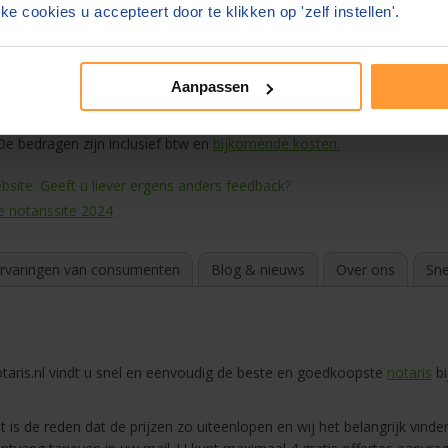
ke cookies u accepteert door te klikken op 'zelf instellen'.
meer informatie
Aanpassen
e bedragen zijn inclusief btw en
bijkomende kosten.
site. Geeft u liever ergens anders feedback?
e notarissite 2024
rvaringen van consumenten
Blog & nieuws
Over ons
Sne
aris.nl vindt u snel en eenvoudig de beste en goedkoopste
notaris
bi
 is de reden dat de prijzen zo uiteenlopen en wij het belangrijk vinden