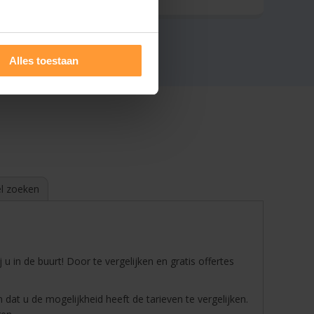
Alles toestaan
l zoeken
j u in de buurt! Door te vergelijken en gratis offertes
 dat u de mogelijkheid heeft de tarieven te vergelijken.