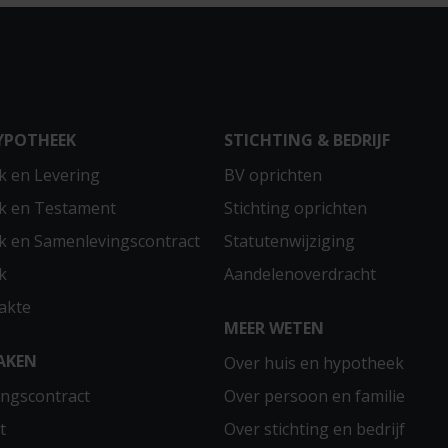
YPOTHEEK
STICHTING & BEDRIJF
 en Levering
BV oprichten
k en Testament
Stichting oprichten
 en Samenlevingscontract
Statutenwijziging
k
Aandelenoverdracht
akte
MEER WETEN
AKEN
Over huis en hypotheek
ngscontract
Over persoon en familie
t
Over stichting en bedrijf