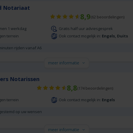
d Notariaat
8,9
(
62
beoordelingen)
nnen 1 werkdag
Gratis half uur adviesgesprek
gen terrein
Ook contact mogelijk in:
Engels, Duits
minuten rijden vanaf A6
meer informatie
ers Notarissen
8,8
(
174
beoordelingen)
gen terrein
Ook contact mogelijk in:
Engels
fgestemd op uw wensen
meer informatie