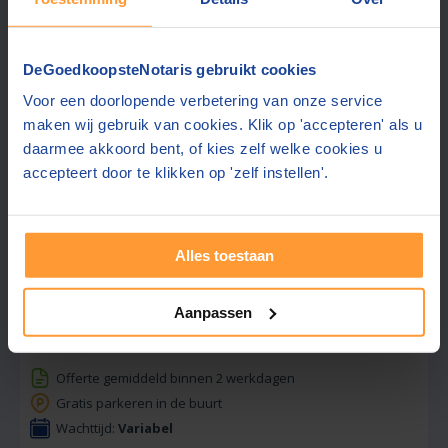
Telefonisch bereikbaar van 10-11 en 14-15 uur
DeGoedkoopsteNotaris gebruikt cookies
Gratis offerte aanvragen
Voor een doorlopende verbetering van onze service
maken wij gebruik van cookies. Klik op 'accepteren' als u
Stuur een bericht
daarmee akkoord bent, of kies zelf welke cookies u
accepteert door te klikken op 'zelf instellen'.
Beste prijs via ons:
2460,-
Alles toestaan
Notaris Schaap
Aanpassen
9,3
Zeewolde
(+11 km)
(
432
beoordelingen)
Offerte gemiddeld binnen 2 werkdagen
Gratis parkeren in de buurt
Wachttijd:
Variabel