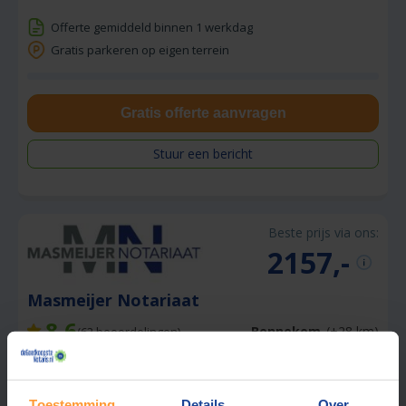
Offerte gemiddeld binnen 1 werkdag
Gratis parkeren op eigen terrein
Gratis offerte aanvragen
Stuur een bericht
Beste prijs via ons:
2157,-
Masmeijer Notariaat
8,6
Bennekom
(+28 km)
(
62
beoordelingen)
Offerte gemiddeld binnen 1 werkdag
Gratis parkeren op eigen terrein
Toestemming
Details
Over