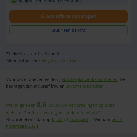
Nabij het centrum van Amersfoort
Gratis offerte aanvragen
Stuur een bericht
Zoekresultaten 1 – 6 van 6
Meer notarissen?
Vergroot de straal.
Voor deze tarieven gelden
gebruikelijke werkzaamheden.
De
bedragen zijn inclusief btw en
bijkomende kosten.
8,6
We krijgen een
uit
59.854
beoordelingen
op onze
website. Geeft u liever ergens anders feedback?
Beoordeel ons dan op
Kiyoh
of
Trustpilot
. |
Winnaar
beste
notarissite 2024