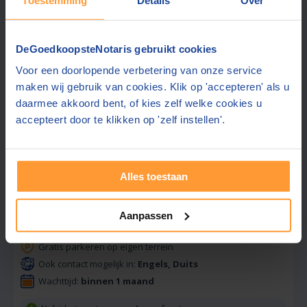
Gratis offerte aanvragen
DeGoedkoopsteNotaris gebruikt cookies
Stuur een bericht
Voor een doorlopende verbetering van onze service
maken wij gebruik van cookies. Klik op 'accepteren' als u
daarmee akkoord bent, of kies zelf welke cookies u
accepteert door te klikken op 'zelf instellen'.
Beste prijs via ons:
1069,-
Brouwers Notariskantoor
Alles toestaan
8,7
Amersfoort
(+23 km)
(
207
beoordelingen)
Aanpassen
Offerte dezelfde dag
Gratis parkeren op eigen terrein
Ook contact mogelijk in:
Engels, Duits
Wachttijd:
binnen 1 maand