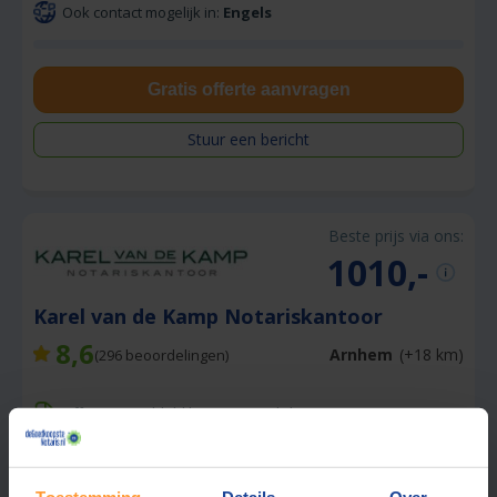
Ook contact mogelijk in:
Engels
Gratis offerte aanvragen
Stuur een bericht
Beste prijs via ons:
1010,-
Karel van de Kamp Notariskantoor
8,6
Arnhem
(+18 km)
(
296
beoordelingen)
Offerte gemiddeld binnen 1 werkdag
Gratis parkeren op eigen terrein
Ook contact mogelijk in:
Engels, Duits
Toestemming
Details
Over