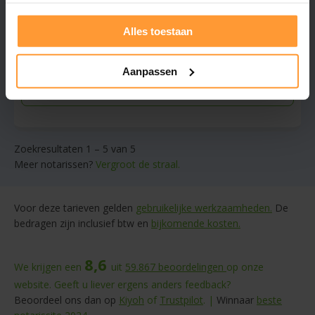
Helder advies, alles naar uw wens geregeld
Estate planning
Alles toestaan
Gratis offerte aanvragen
Aanpassen
Stuur een bericht
Zoekresultaten 1 – 5 van 5
Meer notarissen?
Vergroot de straal.
Voor deze tarieven gelden
gebruikelijke werkzaamheden.
De
bedragen zijn inclusief btw en
bijkomende kosten.
8,6
We krijgen een
uit
59.867
beoordelingen
op onze
website. Geeft u liever ergens anders feedback?
Beoordeel ons dan op
Kiyoh
of
Trustpilot
. |
Winnaar
beste