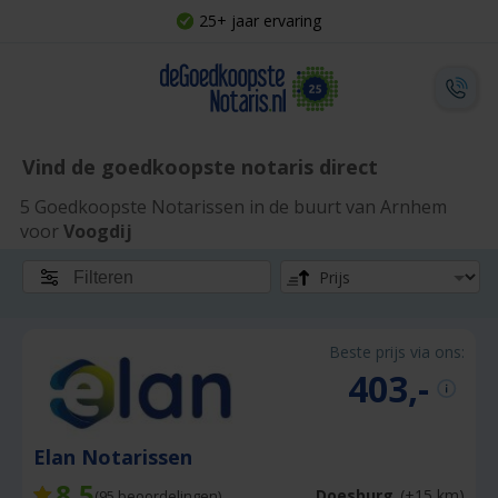
25+ jaar ervaring
Vind de goedkoopste notaris direct
5 Goedkoopste Notarissen in de buurt van Arnhem
voor
Voogdij
Filteren
Beste prijs via ons:
403,-
Elan Notarissen
8,5
Doesburg
(+15 km)
(
95
beoordelingen)