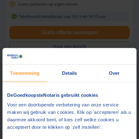
Gratis parkeren op eigen terrein
Telefonisch bereikbaar van 10-11 en 14-15 uur
Gratis offerte aanvragen
Stuur een bericht
Toestemming
Details
Over
Vraag tarief op
Smit & Moormann Notariaat
DeGoedkoopsteNotaris gebruikt cookies
8,6
Wageningen
(+16 km)
(
34
beoordelingen)
Voor een doorlopende verbetering van onze service
maken wij gebruik van cookies. Klik op 'accepteren' als u
Gratis half uur adviesgesprek
daarmee akkoord bent, of kies zelf welke cookies u
Gratis parkeren op eigen terrein
accepteert door te klikken op 'zelf instellen'.
Ook contact mogelijk in:
Engels, Duits