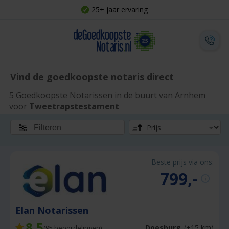
25+ jaar ervaring
Vind de goedkoopste notaris direct
5 Goedkoopste Notarissen in de buurt van Arnhem
voor
Tweetrapstestament
Filteren
Beste prijs via ons:
799,-
Elan Notarissen
8,5
Doesburg
(+15 km)
(
95
beoordelingen)