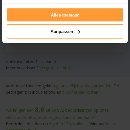
Helder advies, alles naar uw wens geregeld
Estate planning
Alles toestaan
Gratis offerte aanvragen
Aanpassen
Stuur een bericht
Zoekresultaten 1 – 5 van 5
Meer notarissen?
Vergroot de straal.
Voor deze tarieven gelden
gebruikelijke werkzaamheden.
De
bedragen zijn inclusief btw en
bijkomende kosten.
8,6
We krijgen een
uit
59.872
beoordelingen
op onze
website. Geeft u liever ergens anders feedback?
Beoordeel ons dan op
Kiyoh
of
Trustpilot
. |
Winnaar
beste