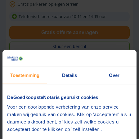
Gratis parkeren op eigen terrein
Telefonisch bereikbaar van 10-11 en 14-15 uur
Gratis offerte aanvragen
Stuur een bericht
Toestemming
Details
Over
Vraag tarief op
Smit & Moormann Notariaat
8,6
DeGoedkoopsteNotaris gebruikt cookies
Wageningen
(+16 km)
(
34
beoordelingen)
Voor een doorlopende verbetering van onze service
maken wij gebruik van cookies. Klik op 'accepteren' als u
Gratis half uur adviesgesprek
daarmee akkoord bent, of kies zelf welke cookies u
Gratis parkeren op eigen terrein
accepteert door te klikken op 'zelf instellen'.
Ook contact mogelijk in:
Engels, Duits