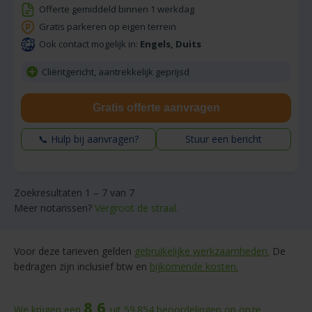
Offerte gemiddeld binnen 1 werkdag
Gratis parkeren op eigen terrein
Ook contact mogelijk in:
Engels, Duits
Cliëntgericht, aantrekkelijk geprijsd
Gratis offerte aanvragen
📞 Hulp bij aanvragen?
Stuur een bericht
Zoekresultaten 1 – 7 van 7
Meer notarissen?
Vergroot de straal.
Voor deze tarieven gelden
gebruikelijke werkzaamheden.
De
bedragen zijn inclusief btw en
bijkomende kosten.
8,6
We krijgen een
uit
59.854
beoordelingen
op onze