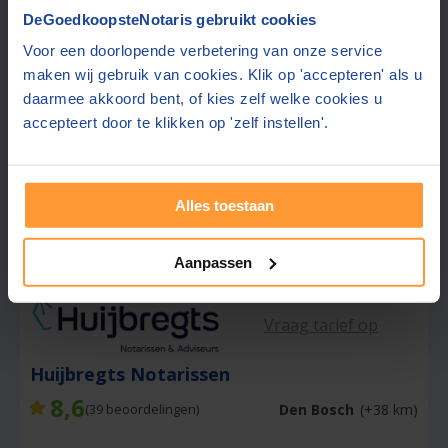
8,8
Papendrecht
(+26 km)
(
200
beoordelingen)
DeGoedkoopsteNotaris gebruikt cookies
Voor een doorlopende verbetering van onze service
Offerte gemiddeld binnen 2 werkdagen
maken wij gebruik van cookies. Klik op 'accepteren' als u
Gratis parkeren in de buurt
daarmee akkoord bent, of kies zelf welke cookies u
Ervaren team, goed geregeld
accepteert door te klikken op 'zelf instellen'.
Gratis offerte aanvragen
Alles toestaan
📞 Hulp bij aanvragen?
Stuur een bericht
Aanpassen
Vraag tarief op
Huijbregts Notarissen
8,6
Den Bosch
(+38 km)
(
39
beoordelingen)