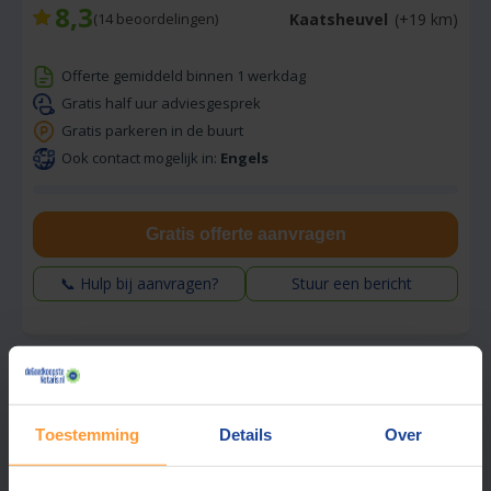
8,3
Kaatsheuvel
(+19 km)
(
14
beoordelingen)
Offerte gemiddeld binnen 1 werkdag
Gratis half uur adviesgesprek
Gratis parkeren in de buurt
Ook contact mogelijk in:
Engels
Gratis offerte aanvragen
📞 Hulp bij aanvragen?
Stuur een bericht
Vraag tarief op
Toestemming
Details
Over
Venekamp & Daams Notarissen