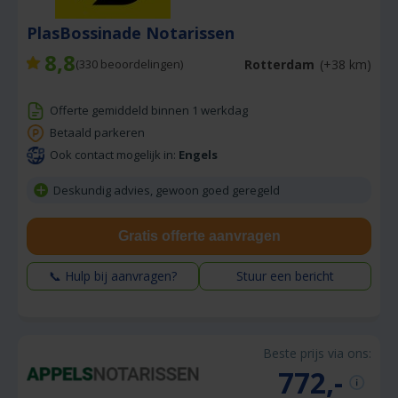
PlasBossinade Notarissen
8,8
Rotterdam
(+38 km)
(
330
beoordelingen)
Offerte gemiddeld binnen 1 werkdag
Betaald parkeren
Ook contact mogelijk in:
Engels
Deskundig advies, gewoon goed geregeld
Gratis offerte aanvragen
📞 Hulp bij aanvragen?
Stuur een bericht
Beste prijs via ons:
772,-