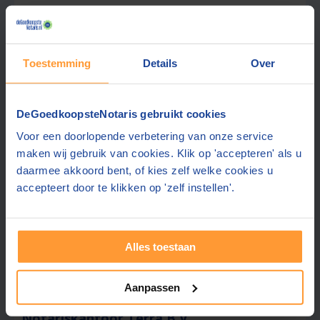
Gratis half uur adviesgesprek
Gratis parkeren in de buurt
Ook contact mogelijk in:
Engels, Duits
Toestemming
Details
Over
Wachttijd:
binnen 2 maanden
Maatwerk voor familie, huis en bedrijf
DeGoedkoopsteNotaris gebruikt cookies
Offerte gemiddeld binnen 3 werkdagen
Voor een doorlopende verbetering van onze service
Gratis offerte aanvragen
maken wij gebruik van cookies. Klik op 'accepteren' als u
daarmee akkoord bent, of kies zelf welke cookies u
Stuur een bericht
accepteert door te klikken op 'zelf instellen'.
Beste prijs via ons:
Alles toestaan
1869,-
Aanpassen
Notariskantoor Terra B.V.