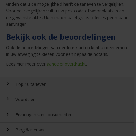
vinden dat u de mogelijkheid herft de tarieven te vergelijken.
Voor het vergelijken vult u uw postcode of woonplaats in en
de gewenste akte.U kan maximaal 4 gratis offertes per maand
aanvragen.
Bekijk ook de beoordelingen
Ook de beoordelingen van eerdere klanten kunt u meenemen
in uw afweging te kiezen voor een bepaalde notaris.
Lees hier meer over
aandelenoverdracht
.
Top 10 tarieven
Voordelen
Top 10 notaristarieven
Ervaringen van consumenten
Snel en gemakkelijk landelijk de
notariskosten
vergelijken.
Waarom
Blog & nieuws
DeGoedkoopsteNotaris.nl?