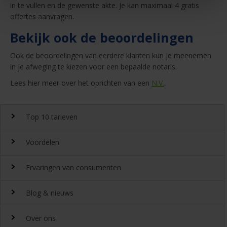
in te vullen en de gewenste akte. Je kan maximaal 4 gratis
offertes aanvragen.
Bekijk ook de beoordelingen
Ook de beoordelingen van eerdere klanten kun je meenemen
in je afweging te kiezen voor een bepaalde notaris.
Lees hier meer over het oprichten van een
N.V.
.
Top 10 tarieven
Voordelen
Top 10 notaristarieven
Ervaringen van consumenten
Snel en gemakkelijk landelijk de
notariskosten
vergelijken.
Waarom
Blog & nieuws
DeGoedkoopsteNotaris.nl?
Ervaringen
Uitgeroepen tot beste
Over ons
notarissite 2022
Benieuwd naar de ervaring van andere bezoekers van