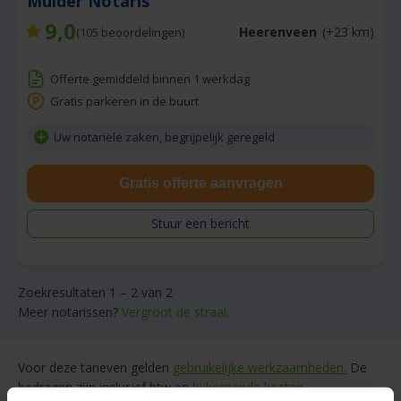
Mulder Notaris
9,0
Heerenveen
(+23 km)
(
105
beoordelingen)
Offerte gemiddeld binnen 1 werkdag
Gratis parkeren in de buurt
Uw notariële zaken, begrijpelijk geregeld
Gratis offerte aanvragen
Stuur een bericht
Zoekresultaten 1 – 2 van 2
Meer notarissen?
Vergroot de straal.
Voor deze tarieven gelden
gebruikelijke werkzaamheden.
De
bedragen zijn inclusief btw en
bijkomende kosten.