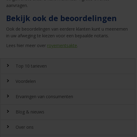
aanvragen.
Bekijk ook de beoordelingen
Ook de beoordelingen van eerdere klanten kunt u meenemen
in uw afweging te kiezen voor een bepaalde notaris.
Lees hier meer over
royementsakte
.
Top 10 tarieven
Voordelen
Top 10 notaristarieven
Ervaringen van consumenten
Snel en gemakkelijk landelijk de
notariskosten
vergelijken.
Waarom
Blog & nieuws
DeGoedkoopsteNotaris.nl?
Ervaringen
Uitgeroepen tot beste
Over ons
notarissite 2022
Benieuwd naar de ervaring van andere bezoekers van
Laatste nieuws
Beoordeeld met een 8,4 door onze klanten
DeGoedkoopsteNotaris.nl? Lees de ervaringen van meer dan