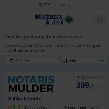
25+ jaar ervaring
Vind de goedkoopste notaris direct
3 Goedkoopste Notarissen in de buurt van Mantgum
voor
Royementsakte
Filteren
Beste prijs via ons:
309,-
Mulder Notaris
9,0
Heerenveen
(+23 km)
(
105
beoordelingen)