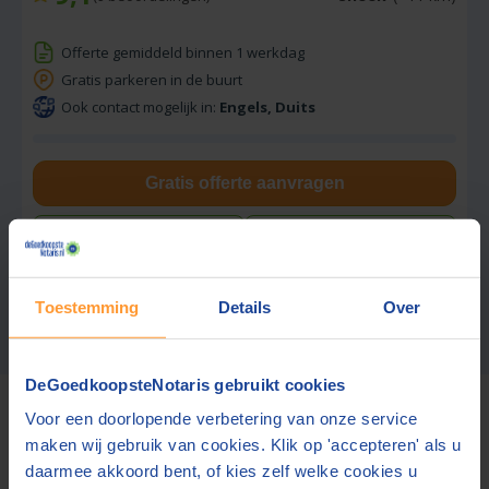
Offerte gemiddeld binnen 1 werkdag
Gratis parkeren in de buurt
Ook contact mogelijk in:
Engels, Duits
Gratis offerte aanvragen
📞 Hulp bij aanvragen?
Stuur een bericht
Toestemming
Details
Over
Zoekresultaten 1 – 3 van 3
Meer notarissen?
Vergroot de straal.
DeGoedkoopsteNotaris gebruikt cookies
Voor deze tarieven gelden
gebruikelijke werkzaamheden.
De
Voor een doorlopende verbetering van onze service
bedragen zijn inclusief btw en
bijkomende kosten.
maken wij gebruik van cookies. Klik op 'accepteren' als u
daarmee akkoord bent, of kies zelf welke cookies u