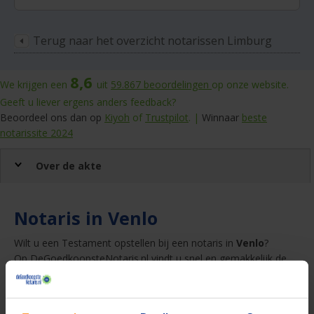
Terug naar het overzicht notarissen Limburg
8,6
We krijgen een
uit
59.867
beoordelingen
op onze website.
Geeft u liever ergens anders feedback?
Beoordeel ons dan op
Kiyoh
of
Trustpilot
. |
Winnaar
beste
notarissite 2024
Over de akte
Notaris in Venlo
Wilt u een Testament opstellen bij een notaris in
Venlo
?
Op DeGoedkoopsteNotaris.nl vindt u snel en gemakkelijk de
beste en goedkoopste notaris. Door te vergelijken en gratis
offertes aan te vragen bespaart u honderden euro's! Vraag
bij
4 notarissen een offerte
op en ontvang deze in uw mail.