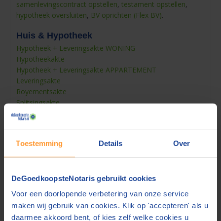
samenlevingscontract opstellen
,
testament opstellen
,
hypotheek oversluiten
,
BV oprichten (Flex BV)
.
Huis & Hypotheek
Hypotheek + Leveringsakte WONING
Hypotheekakte
Hypotheek + Leveringsakte APPARTEMENT
Leveringsakte
Royementsakte
Splitsingsakte
Hypotheek + Leveringsakte + Koopovereenkomst
Hypotheek + Leveringsakte + Samenlevingscontract
Oversluiten hypotheek
Toestemming
Details
Over
Hypotheek + Levering + Samenleving + Testamenten
Erfpacht
Akte van verdeling + Woning of hypotheek
Erfpacht+ Hypotheek
DeGoedkoopsteNotaris gebruikt cookies
Mijn akte staat er niet bij
Voor een doorlopende verbetering van onze service
Koopovereenkomst
maken wij gebruik van cookies. Klik op 'accepteren' als u
Hypotheek + Levering + 2 Testamenten
daarmee akkoord bent, of kies zelf welke cookies u