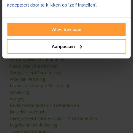
Hypotheekakte appartement
accepteert door te klikken op 'zelf instellen'.
Leveringsakte appartement
Familiezaken
TESTAMENT 1 persoon
Alles toestaan
TESTAMENT 2 personen
LEVENSTESTAMENT 1 persoon
LEVENSTESTAMENT 2 personen
Aanpassen
SAMENLEVINGSCONTRACT
VERKLARING VAN ERFRECHT
Huwelijkse Voorwaarden
Geregistreerd Partnerschap
Akte van Verdeling
Levenstestament + Testament
Schenking
Voogdij
Levenstestamenten + Testamenten
Notariële Volmacht
Geregistreerd Partnerschap + 2 Testamenten
Legalisatie handtekening
Tweetrapstestament