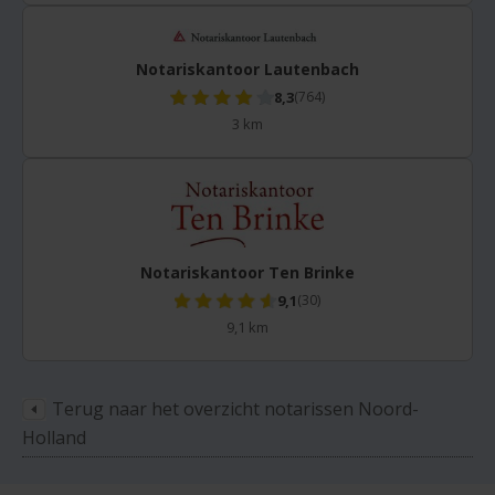
Notariskantoor Lautenbach
8,3
(764)
3 km
Notariskantoor Ten Brinke
9,1
(30)
9,1 km
Terug naar het overzicht notarissen Noord-
Holland