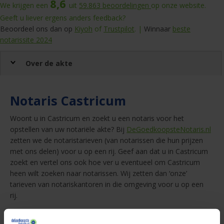
8,6
We krijgen een
uit
59.863
beoordelingen
op onze website.
Geeft u liever ergens anders feedback?
Beoordeel ons dan op
Kiyoh
of
Trustpilot
. |
Winnaar
beste
notarissite 2024
Over de akte
Notaris Castricum
Woont u in Castricum en zoekt u een notaris voor het
opstellen van uw notariële akte? Bij
DeGoedkoopsteNotaris.nl
zetten we de notaristarieven (van notarissen die hun prijzen
met ons delen) voor u op een rij. Geef aan dat u in Castricum
zoekt en vertel ons ook hoe ver u eventueel om Castricum
heen wilt zoeken naar notarissen. Wij zetten dan ‘onze’
tarieven van notariskantoren in die omgeving voor u op een
rij.
Notariskantoren Castricum bij