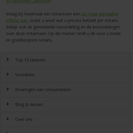
Bv oprichten Castricum
Vraag bij maximaal vier notarissen een
op maat gemaakte
offerte aan
, zodat u weet wat u precies betaalt per notaris.
Bekijk ook de gemiddelde beoordeling en de beoordelingen
over deze notarissen. Op die manier vindt u de voor u beste
en goedkoopste notaris.
Top 10 tarieven
Voordelen
Top 10 notaristarieven
Ervaringen van consumenten
Snel en gemakkelijk landelijk de
notariskosten
vergelijken.
Waarom
Blog & nieuws
DeGoedkoopsteNotaris.nl?
Ervaringen
Uitgeroepen tot beste
Over ons
notarissite 2022
Benieuwd naar de ervaring van andere bezoekers van
Laatste nieuws
Beoordeeld met een 8,4 door onze klanten
DeGoedkoopsteNotaris.nl? Lees de ervaringen van meer dan