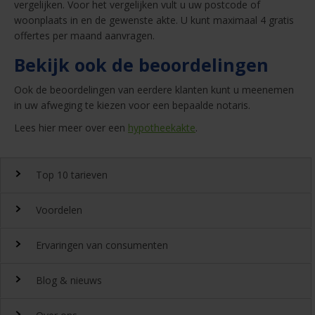
vergelijken. Voor het vergelijken vult u uw postcode of
woonplaats in en de gewenste akte. U kunt maximaal 4 gratis
offertes per maand aanvragen.
Bekijk ook de beoordelingen
Ook de beoordelingen van eerdere klanten kunt u meenemen
in uw afweging te kiezen voor een bepaalde notaris.
Lees hier meer over een
hypotheekakte
.
Top 10 tarieven
Voordelen
Top 10 notaristarieven
Ervaringen van consumenten
Snel en gemakkelijk landelijk de
notariskosten
vergelijken.
Waarom
Blog & nieuws
DeGoedkoopsteNotaris.nl?
Ervaringen