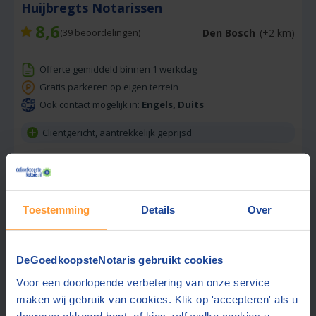
Huijbregts Notarissen
8,6
Den Bosch
(+2 km)
(
39
beoordelingen)
Offerte gemiddeld binnen 1 werkdag
Gratis parkeren op eigen terrein
Ook contact mogelijk in:
Engels, Duits
Cliëntgericht, aantrekkelijk geprijsd
Gratis offerte aanvragen
📞 Hulp bij aanvragen?
Stuur een bericht
Toestemming
Details
Over
DeGoedkoopsteNotaris gebruikt cookies
Beste prijs via ons:
1230,-
Voor een doorlopende verbetering van onze service
maken wij gebruik van cookies. Klik op 'accepteren' als u
daarmee akkoord bent, of kies zelf welke cookies u