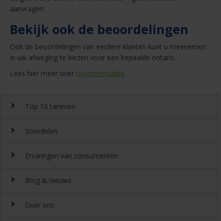
aanvragen.
Bekijk ook de beoordelingen
Ook de beoordelingen van eerdere klanten kunt u meenemen
in uw afweging te kiezen voor een bepaalde notaris.
Lees hier meer over
royementsakte
.
Top 10 tarieven
Voordelen
Top 10 notaristarieven
Ervaringen van consumenten
Snel en gemakkelijk landelijk de
notariskosten
vergelijken.
Waarom
Blog & nieuws
DeGoedkoopsteNotaris.nl?
Ervaringen
Uitgeroepen tot beste
Over ons
notarissite 2022
Benieuwd naar de ervaring van andere bezoekers van
Laatste nieuws
Beoordeeld met een 8,4 door onze klanten
DeGoedkoopsteNotaris.nl? Lees de ervaringen van meer dan