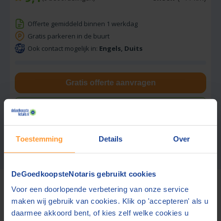
Offerte gemiddeld binnen 1 werkdag
Gratis parkeren in de buurt
Ook contact mogelijk in:
Engels, Duits
Gratis offerte aanvragen
Stuur een bericht
Toestemming
Details
Over
Zoekresultaten 1 – 3 van 3
Meer notarissen?
Vergroot de straal.
DeGoedkoopsteNotaris gebruikt cookies
Voor deze tarieven gelden
gebruikelijke werkzaamheden.
De
Voor een doorlopende verbetering van onze service
bedragen zijn inclusief btw en
bijkomende kosten.
maken wij gebruik van cookies. Klik op 'accepteren' als u
daarmee akkoord bent, of kies zelf welke cookies u