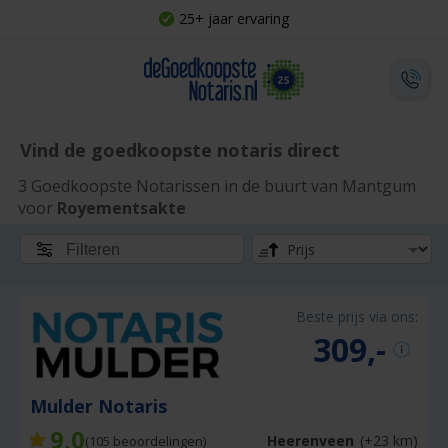
25+ jaar ervaring
Vind de goedkoopste notaris direct
3 Goedkoopste Notarissen in de buurt van Mantgum
voor
Royementsakte
Filteren
Beste prijs via ons:
309,-
Mulder Notaris
9,0
Heerenveen
(+23 km)
(
105
beoordelingen)