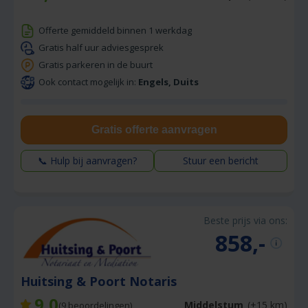
Offerte gemiddeld binnen 1 werkdag
Gratis half uur adviesgesprek
Gratis parkeren in de buurt
Ook contact mogelijk in:
Engels, Duits
Gratis offerte aanvragen
📞 Hulp bij aanvragen?
Stuur een bericht
Beste prijs via ons:
858,-
Huitsing & Poort Notaris
9,0
Middelstum
(+15 km)
(
9
beoordelingen)