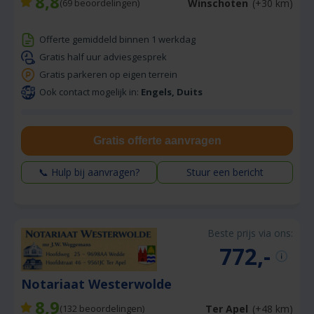
8,8
Winschoten
(+30 km)
(
69
beoordelingen)
Offerte gemiddeld binnen 1 werkdag
Gratis half uur adviesgesprek
Gratis parkeren op eigen terrein
Ook contact mogelijk in:
Engels, Duits
Gratis offerte aanvragen
📞 Hulp bij aanvragen?
Stuur een bericht
Beste prijs via ons:
772,-
Notariaat Westerwolde
8,9
Ter Apel
(+48 km)
(
132
beoordelingen)