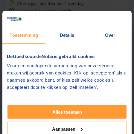
Offerte gemiddeld binnen 1 werkdag
Gratis half uur adviesgesprek
Gratis parkeren in de buurt
Ook contact mogelijk in:
Engels, Duits
Toestemming
Details
Over
Rechtstreeks advies, persoonlijk geregeld
Gespecialiseerde afwikkeling van nalatenschap
Open buiten kantooruren
DeGoedkoopsteNotaris gebruikt cookies
Voor een doorlopende verbetering van onze service
Gratis offerte aanvragen
maken wij gebruik van cookies. Klik op 'accepteren' als u
📞 Hulp bij aanvragen?
Stuur een bericht
daarmee akkoord bent, of kies zelf welke cookies u
accepteert door te klikken op 'zelf instellen'.
Zoekresultaten 1 – 4 van 4
Meer notarissen?
Vergroot de straal.
Alles toestaan
Voor deze tarieven gelden
gebruikelijke werkzaamheden.
De
Aanpassen