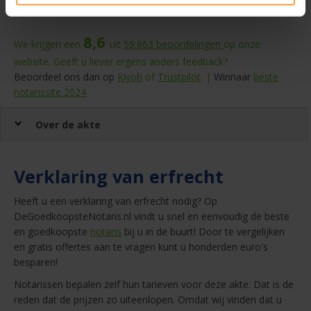
bedragen zijn inclusief btw en
bijkomende kosten.
8,6
We krijgen een
uit
59.863
beoordelingen
op onze
website. Geeft u liever ergens anders feedback?
Beoordeel ons dan op
Kiyoh
of
Trustpilot
. |
Winnaar
beste
notarissite 2024
Over de akte
Verklaring van erfrecht
Heeft u een verklaring van erfrecht nodig? Op
DeGoedkoopsteNotaris.nl vindt u snel en eenvoudig de beste
en goedkoopste
notaris
bij u in de buurt! Door te vergelijken
en gratis offertes aan te vragen kunt u honderden euro's
besparen!
Notarissen bepalen zelf hun tarieven voor deze akte. Dat is de
reden dat de prijzen zo uiteenlopen. Omdat wij vinden dat u