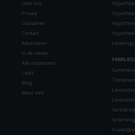
Over ons
Hypotheek
Privacy
Hypothee
Disclaimer
Hypotheek
Contact
Hypothee
Adverteren
Leverings
In de media
FAMILIEZ
Alle notarissen
Samenlevi
Links
Testamen
Blog
Levenste
Meer info
Levenste
Verklarin
Schenkin
Huwelijks