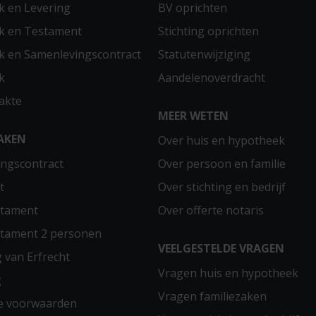
 en Levering
BV oprichten
k en Testament
Stichting oprichten
 en Samenlevingscontract
Statutenwijziging
k
Aandelenoverdracht
akte
MEER WETEN
AKEN
Over huis en hypotheek
ngscontract
Over persoon en familie
t
Over stichting en bedrijf
stament
Over offerte notaris
stament 2 personen
VEELGESTELDE VRAGEN
g van Erfrecht
Vragen huis en hypotheek
g
Vragen familiezaken
e voorwaarden