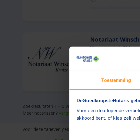
Notariaat Winsc
Winschoten
(+30 km)
Offerte gemiddeld bi
Gratis parkeren op ei
Toestemming
DeGoedkoopsteNotaris gebr
Zoekresultaten 1 – 5 van 5
Voor een doorlopende verbete
Meer notarissen?
Vergroot de straal.
akkoord bent, of kies zelf wel
Voor deze tarieven gelden
gebruikelijke werkzaamheden.
D