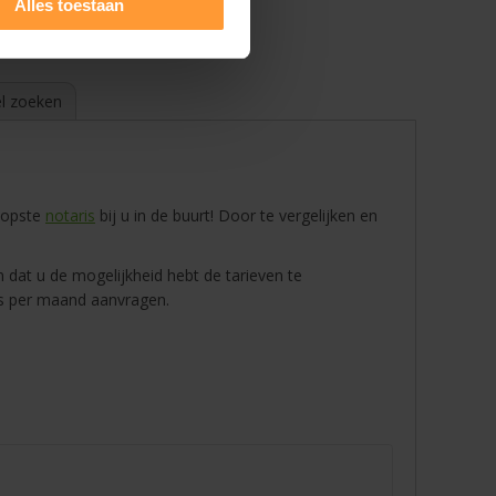
Alles toestaan
l zoeken
koopste
notaris
bij u in de buurt! Door te vergelijken en
n dat u de mogelijkheid hebt de tarieven te
tes per maand aanvragen.