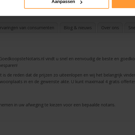
Aanpassen
site. Geeft u liever ergens anders feedback?
e notarissite 2024
rvaringen van consumenten
Blog & nieuws
Over ons
Sne
eGoedkoopsteNotaris.nl vindt u snel en eenvoudig de beste en goed
besparen!
 is de reden dat de prijzen zo uiteenlopen en wij het belangrijk vinde
of woonplaats in en de gewenste akte. U kunt maximaal 4 gratis offer
nemen in uw afweging te kiezen voor een bepaalde notaris.