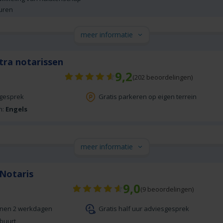
uren
meer informatie
tra notarissen
9,2
(
202
beoordelingen)
sgesprek
Gratis parkeren op eigen terrein
n:
Engels
meer informatie
 Notaris
9,0
(
9
beoordelingen)
nnen 2 werkdagen
Gratis half uur adviesgesprek
 buurt