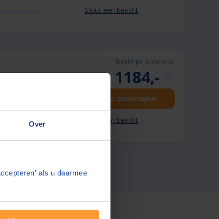
Stuur een bericht
Beste prijs via ons:
1184,-
Gratis offerte aanvragen
Stuur een bericht
Over
accepteren' als u daarmee