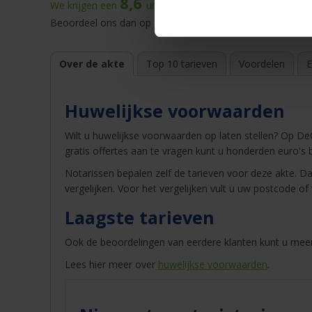
8,6
We krijgen een
uit
59.867
beoordelingen
op onze web
Beoordeel ons dan op
Kiyoh
of
Trustpilot
. |
Winnaar
best
Over de akte
Top 10 tarieven
Voordelen
E
Huwelijkse voorwaarden
Wilt u huwelijkse voorwaarden op laten stellen? Op D
gratis offertes aan te vragen kunt u honderden euro's 
Notarissen bepalen zelf de tarieven voor deze akte. Dat
vergelijken. Voor het vergelijken vult u uw postcode 
Laagste tarieven
Ook de beoordelingen van eerdere klanten kunt u mee
Lees hier meer over
huwelijkse voorwaarden
.