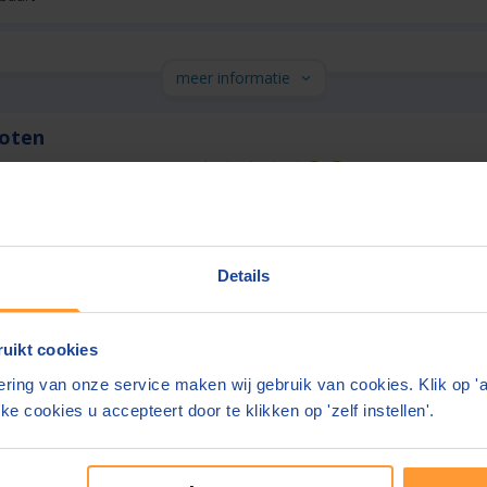
meer informatie
hoten
8,8
(
69
beoordelingen)
nnen 1 werkdag
Gratis half uur adviesgesprek
gen terrein
Ook contact mogelijk in:
Engels, Duits
Details
meer informatie
uikt cookies
ring van onze service maken wij gebruik van cookies. Klik op '
ke cookies u accepteert door te klikken op 'zelf instellen'.
e bedragen zijn inclusief btw en
bijkomende kosten.