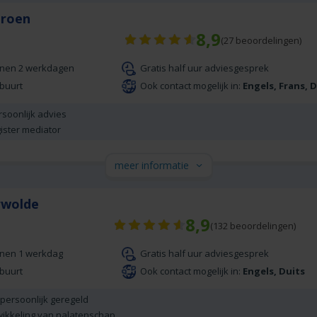
Groen
8,9
(
27
beoordelingen)
nnen 2 werkdagen
Gratis half uur adviesgesprek
 buurt
Ook contact mogelijk in:
Engels, Frans, 
rsoonlijk advies
ister mediator
meer informatie
erwolde
8,9
(
132
beoordelingen)
nnen 1 werkdag
Gratis half uur adviesgesprek
 buurt
Ook contact mogelijk in:
Engels, Duits
 persoonlijk geregeld
wikkeling van nalatenschap