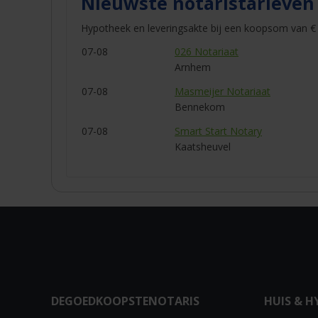
Nieuwste notaristarieven
Hypotheek en leveringsakte bij een koopsom van € 
07-08
026 Notariaat
Arnhem
07-08
Masmeijer Notariaat
Bennekom
07-08
Smart Start Notary
Kaatsheuvel
DEGOEDKOOPSTENOTARIS
HUIS & H