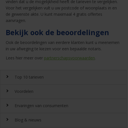
vinden dat u de mogelijkheid heeft de tarieven te vergelijken.
Voor het vergelijken vult u uw postcode of woonplaats in en
de gewenste akte. U kunt maximaal 4 gratis offertes
aanvragen.
Bekijk ook de beoordelingen
Ook de beoordelingen van eerdere klanten kunt u meenemen
in uw afweging te kiezen voor een bepaalde notaris.
Lees hier meer over
partnerschapsvoorwaarden
.
Top 10 tarieven
Voordelen
Top 10 notaristarieven
Ervaringen van consumenten
Snel en gemakkelijk landelijk de
notariskosten
vergelijken.
Waarom
Blog & nieuws
DeGoedkoopsteNotaris.nl?
Ervaringen