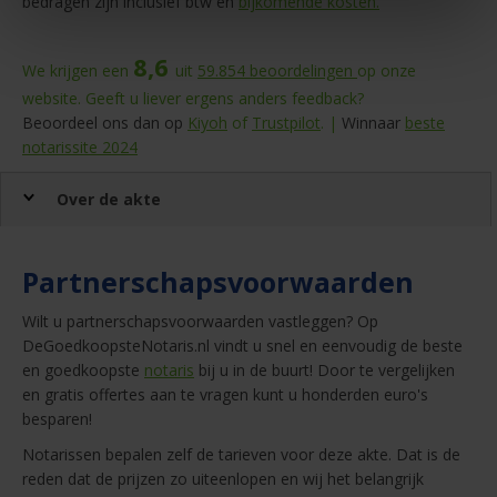
bedragen zijn inclusief btw en
bijkomende kosten.
8,6
We krijgen een
uit
59.854
beoordelingen
op onze
website. Geeft u liever ergens anders feedback?
Beoordeel ons dan op
Kiyoh
of
Trustpilot
. |
Winnaar
beste
notarissite 2024
Over de akte
Partnerschapsvoorwaarden
Wilt u partnerschapsvoorwaarden vastleggen? Op
DeGoedkoopsteNotaris.nl vindt u snel en eenvoudig de beste
en goedkoopste
notaris
bij u in de buurt! Door te vergelijken
en gratis offertes aan te vragen kunt u honderden euro's
besparen!
Notarissen bepalen zelf de tarieven voor deze akte. Dat is de
reden dat de prijzen zo uiteenlopen en wij het belangrijk