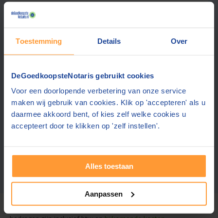
8,8
Winschoten
(+30 km)
(
69
beoordelingen)
Offerte gemiddeld binnen 1 werkdag
Toestemming
Details
Over
Gratis half uur adviesgesprek
Gratis parkeren op eigen terrein
Ook contact mogelijk in:
Engels, Duits
DeGoedkoopsteNotaris gebruikt cookies
Voor een doorlopende verbetering van onze service
maken wij gebruik van cookies. Klik op 'accepteren' als u
Gratis offerte aanvragen
daarmee akkoord bent, of kies zelf welke cookies u
accepteert door te klikken op 'zelf instellen'.
Stuur een bericht
Alles toestaan
Zoekresultaten 1 – 4 van 4
Meer notarissen?
Vergroot de straal.
Aanpassen
Voor deze tarieven gelden
gebruikelijke werkzaamheden.
De